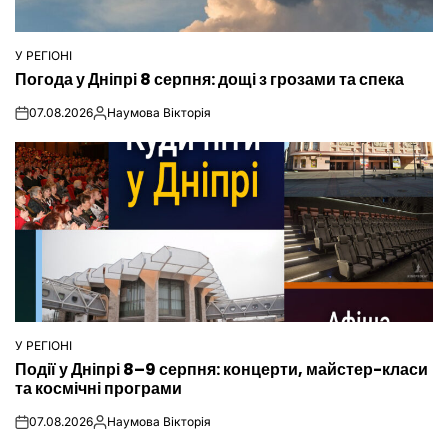
У РЕГІОНІ
ОПУБЛІКУВАТИ
Погода у Дніпрі 8 серпня: дощі з грозами та спека
У
07.08.2026
Наумова Вікторія
on
Опубліковано
У РЕГІОНІ
ОПУБЛІКУВАТИ
Події у Дніпрі 8–9 серпня: концерти, майстер-класи
У
та космічні програми
07.08.2026
Наумова Вікторія
on
Опубліковано