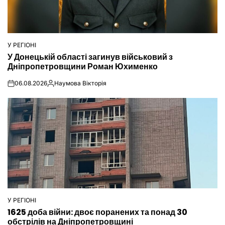
У РЕГІОНІ
ОПУБЛІКУВАТИ
У Донецькій області загинув військовий з
У
Дніпропетровщини Роман Юхименко
06.08.2026
Наумова Вікторія
on
Опубліковано
У РЕГІОНІ
ОПУБЛІКУВАТИ
1625 доба війни: двоє поранених та понад 30
У
обстрілів на Дніпропетровщині