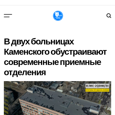
Перейти
до
вмісту
DPChas
В двух больницах
Каменского обустраивают
современные приемные
отделения