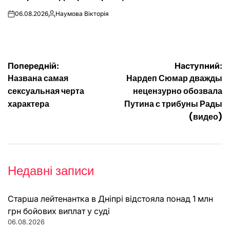
06.08.2026
Наумова Вікторія
on
Опубліковано
Навігація
Попередній:
Наступний:
Названа самая
Нардеп Сюмар дважды
записів
сексуальная черта
нецензурно обозвала
характера
Путина с трибуны Рады
(видео)
Недавні записи
Старша лейтенантка в Дніпрі відстояла понад 1 млн
грн бойових виплат у суді
06.08.2026