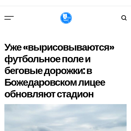
Перейти
до
вмісту
DPChas
Уже «вырисовываются»
футбольное поле и
беговые дорожки: в
Божедаровском лицее
обновляют стадион