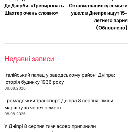
Навігація
Де Дзерби: «Тренировать
Оставил записку семье и
записів
Шахтер очень сложно»
ушел: в Днепре ищут 15-
летнего парня
(Обновлено)
Недавні записи
Італійський палац у заводському районі Дніпра:
історія будинку 1936 року
08.08.2026
Громадський транспорт Дніпра 8 серпня: зміни
маршрутів через ремонт
08.08.2026
У Дніпрі 8 серпня тимчасово припинили