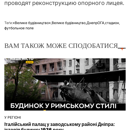
проводят реконструкцию опорного лицея.
Теґи:
«Велике будівництво»
,
Велике будівництво
,
ДнепрОГА
,
стадион
,
футбольное поле
ВАМ ТАКОЖ МОЖЕ СПОДОБАТИСЯ
У РЕГІОНІ
ОПУБЛІКУВАТИ
Італійський палац у заводському районі Дніпра:
У
історія будинку 1936 року