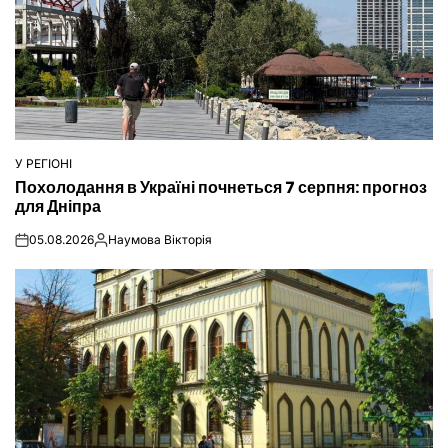
У РЕГІОНІ
ОПУБЛІКУВАТИ
Похолодання в Україні почнеться 7 серпня: прогноз
У
для Дніпра
05.08.2026
Наумова Вікторія
on
Опубліковано