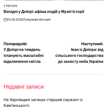
У РЕГІОНІ
ОПУБЛІКУВАТИ
Вихідні у Дніпрі: афіша подій у Музеї історії
У
05.08.2026
Наумова Вікторія
on
Опубліковано
Навігація
Попередній:
Наступний:
У Дніпрі на тиждень
Іван із Дніпра: від
записів
планують масштабні
сільського господарства
відключення світла
до захисту неба України
Недавні записи
На Харківщині загинув старший сержант із
Кам’янського