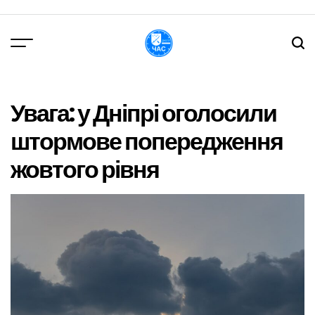
Перейти
до
вмісту
DPChas
Увага: у Дніпрі оголосили
штормове попередження
жовтого рівня