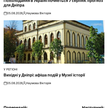
Похолодання в Україні почнеться 7 серпня: прогноз
У
для Дніпра
05.08.2026
Наумова Вікторія
on
Опубліковано
У РЕГІОНІ
ОПУБЛІКУВАТИ
Вихідні у Дніпрі: афіша подій у Музеї історії
У
05.08.2026
Наумова Вікторія
on
Опубліковано
Попередній:
Наступний: