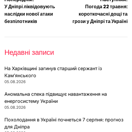
Навігація
У Дніпрі ліквідовують
Погода 22 травня:
записів
наслідки нової атаки
короткочасні дощі та
безпілотників
грози у Дніпрі та Україні
Недавні записи
На Харківщині загинув старший сержант із
Кам’янського
05.08.2026
Аномальна спека підвищує навантаження на
енергосистему України
05.08.2026
Похолодання в Україні почнеться 7 серпня: прогноз
для Дніпра