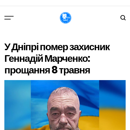
Перейти
до
вмісту
DPChas
У Дніпрі помер захисник
Геннадій Марченко:
прощання 8 травня