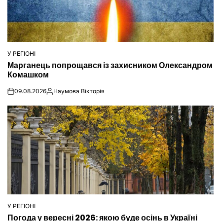
У РЕГІОНІ
ОПУБЛІКУВАТИ
Марганець попрощався із захисником Олександром
У
Комашком
09.08.2026
Наумова Вікторія
on
Опубліковано
У РЕГІОНІ
ОПУБЛІКУВАТИ
Погода у вересні 2026: якою буде осінь в Україні
У