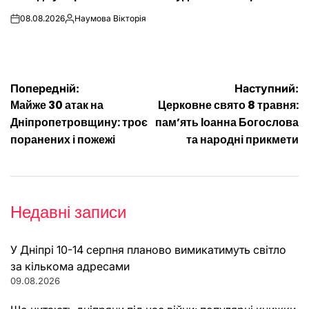
08.08.2026
Наумова Вікторія
on
Опубліковано
Навігація
Попередній:
Наступний:
Майже 30 атак на
Церковне свято 8 травня:
записів
Дніпропетровщину: троє
пам’ять Іоанна Богослова
поранених і пожежі
та народні прикмети
Недавні записи
У Дніпрі 10-14 серпня планово вимикатимуть світло
за кількома адресами
09.08.2026