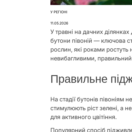
У РЕГІОНІ
ОПУБЛІКУВАТИ
У
11.05.2026
У травні на дачних ділянках
бутони півоній — ключова с
рослин, які роками ростуть 
невибагливими, правильний 
Правильне під
На стадії бутонів півоніям н
стимулюють ріст зелені, а не
для активного цвітіння.
Популярний спосіб підживл