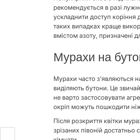
рекомендується в разі лужно
ускладнити доступ коріння д
таких випадках краще викор
вмістом азоту, призначені д
Мурахи на буто
Мурахи часто з’являються н
виділяють бутони. Це звича
не варто застосовувати агр
окріп можуть пошкодити ніж
Після розкриття квітки мур
зрізаних півоній достатньо
кімнати.