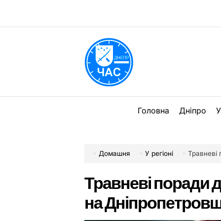
Перейти
до
вмісту
DPChas
Головна
Дніпро
У
Домашня
У регіоні
Травневі 
Травневі поради д
на Дніпропетровщ