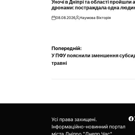
Уночі в Дніпрі та області пройшли 
У
дронами: постраждала одна люди
08.08.2026
Наумова Вікторія
on
Опубліковано
Навігація
Попередній:
У ПФУ пояснили зменшення субсид
записів
травні
Усі права захищені.
F
Інформаційно-новинний портал
міста Дніпро "Днепр Час".