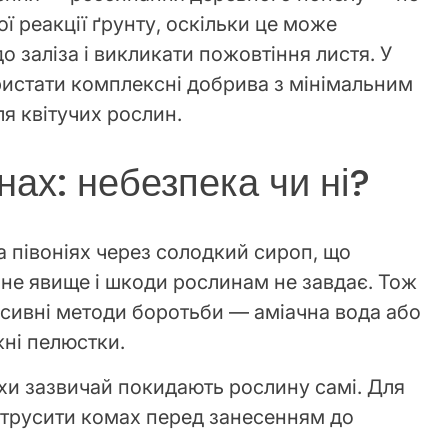
ї реакції ґрунту, оскільки це може
о заліза і викликати пожовтіння листя. У
истати комплексні добрива з мінімальним
ля квітучих рослин.
нах: небезпека чи ні?
а півоніях через солодкий сироп, що
йне явище і шкоди рослинам не завдає. Тож
есивні методи боротьби — аміачна вода або
ні пелюстки.
ахи зазвичай покидають рослину самі. Для
 струсити комах перед занесенням до