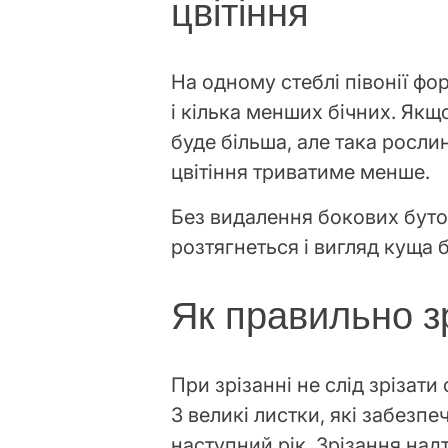
цвітіння
На одному стеблі півонії ф
і кілька менших бічних. Якщ
буде більша, але така росли
цвітіння триватиме менше.
Без видалення бокових бутон
розтягнеться і вигляд куща
Як правильно зр
При зрізанні не слід зрізат
3 великі листки, які забезп
наступний рік. Зрізання над