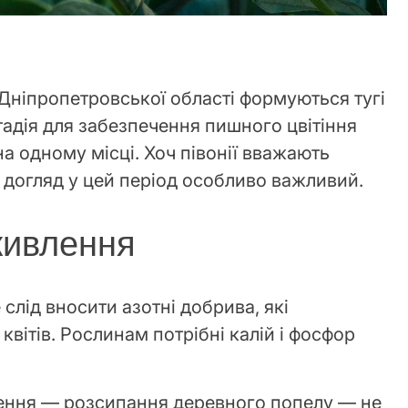
 Дніпропетровської області формуються тугі
тадія для забезпечення пишного цвітіння
на одному місці. Хоч півонії вважають
догляд у цей період особливо важливий.
живлення
е слід вносити азотні добрива, які
 квітів. Рослинам потрібні калій і фосфор
ення — розсипання деревного попелу — не