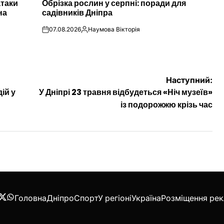
атаки
Обрізка рослин у серпні: поради для
У
на
садівників Дніпра
07.08.2026
Наумова Вікторія
on
Опубліковано
Наступний:
ій у
У Дніпрі 23 травня відбудеться «Ніч музеїв»
із подорожжю крізь час
Головна
Дніпро
Спорт
У регіоні
Україна
Розміщення ре
acebook
Twitter
WhatsApp