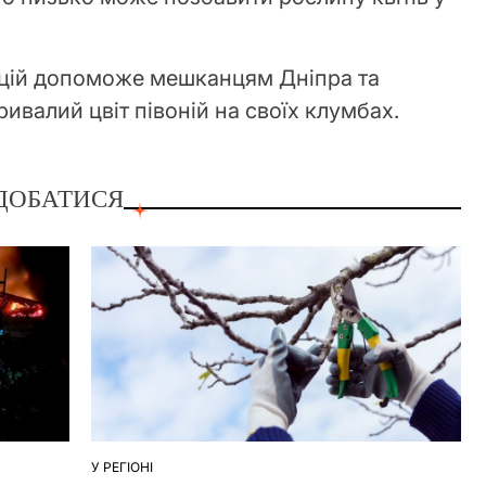
цій допоможе мешканцям Дніпра та
ривалий цвіт півоній на своїх клумбах.
ДОБАТИСЯ
У РЕГІОНІ
ОПУБЛІКУВАТИ