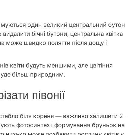
ормуються один великий центральний бутон
о видалити бічні бутони, центральна квітка
на може швидко полягти після дощу і
ів квіти будуть меншими, але цвітіння
 буде більш природним.
ізати півонії
и стебло біля кореня — важливо залишити 2–
ечують фотосинтез і формування бруньок на
то низько може позбавити рослину квітів у