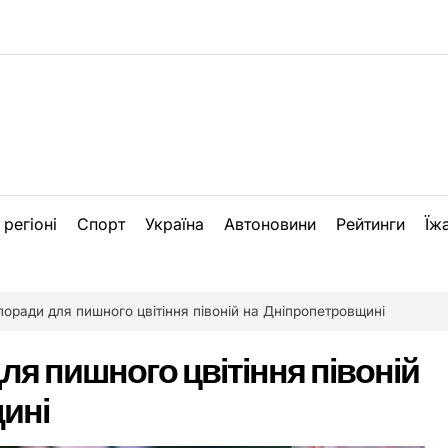
 регіоні
Спорт
Україна
Автоновини
Рейтинги
Їж
поради для пишного цвітіння півоній на Дніпропетровщині
ля пишного цвітіння півоній
ині