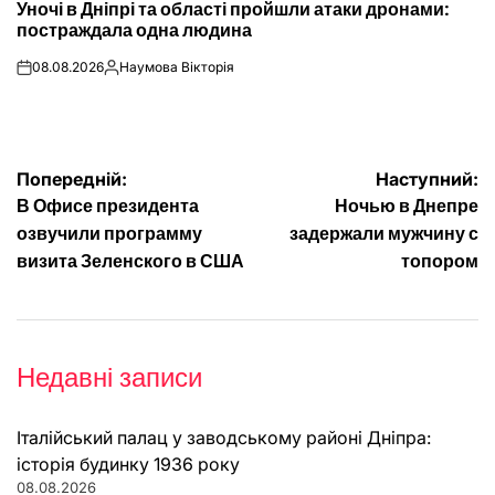
Уночі в Дніпрі та області пройшли атаки дронами:
У
постраждала одна людина
08.08.2026
Наумова Вікторія
on
Опубліковано
Навігація
Попередній:
Наступний:
В Офисе президента
Ночью в Днепре
записів
озвучили программу
задержали мужчину с
визита Зеленского в США
топором
Недавні записи
Італійський палац у заводському районі Дніпра:
історія будинку 1936 року
08.08.2026