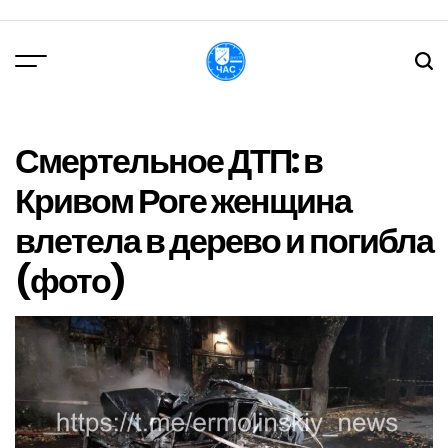
Перейти
до
вмісту
DPChas
Смертельное ДТП: в
Кривом Роге женщина
влетела в дерево и погибла
(фото)