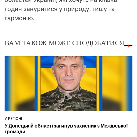
годин зануритися у природу, тишу та
гармонію.
ВАМ ТАКОЖ МОЖЕ СПОДОБАТИСЯ
У РЕГІОНІ
ОПУБЛІКУВАТИ
У Донецькій області загинув захисник з Межівської
У
громади