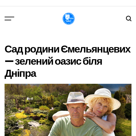
Перейти
до
вмісту
DPChas
Сад родини Ємельянцевих
— зелений оазис біля
Дніпра