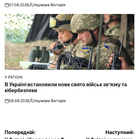
07.08.2026
Наумова Вікторія
on
Опубліковано
У РЕГІОНІ
ОПУБЛІКУВАТИ
В Україні встановили нове свято військ зв’язку та
У
кібербезпеки
06.08.2026
Наумова Вікторія
on
Опубліковано
Навігація
Попередній:
Наступний: