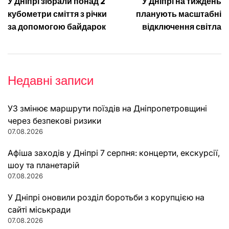
У Дніпрі зібрали понад 2
У Дніпрі на тиждень
записів
кубометри сміття з річки
планують масштабні
за допомогою байдарок
відключення світла
Недавні записи
УЗ змінює маршрути поїздів на Дніпропетровщині
через безпекові ризики
07.08.2026
Афіша заходів у Дніпрі 7 серпня: концерти, екскурсії,
шоу та планетарій
07.08.2026
У Дніпрі оновили розділ боротьби з корупцією на
сайті міськради
07.08.2026