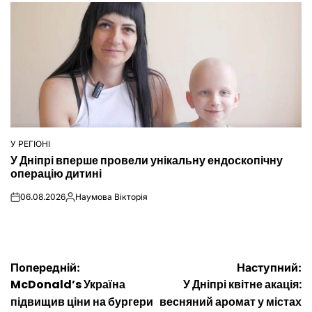
У РЕГІОНІ
ОПУБЛІКУВАТИ
У Дніпрі вперше провели унікальну ендоскопічну
У
операцію дитині
06.08.2026
Наумова Вікторія
on
Опубліковано
Навігація
Попередній:
Наступний:
McDonald’s Україна
У Дніпрі квітне акація:
записів
підвищив ціни на бургери
весняний аромат у містах