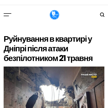
Перейти
до
вмісту
DPChas
Руйнування в квартирі у
Дніпрі після атаки
безпілотником 21 травня