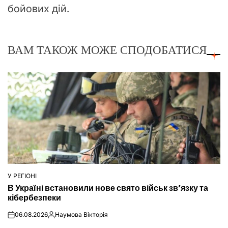
бойових дій.
ВАМ ТАКОЖ МОЖЕ СПОДОБАТИСЯ
У РЕГІОНІ
ОПУБЛІКУВАТИ
В Україні встановили нове свято військ зв’язку та
У
кібербезпеки
06.08.2026
Наумова Вікторія
on
Опубліковано