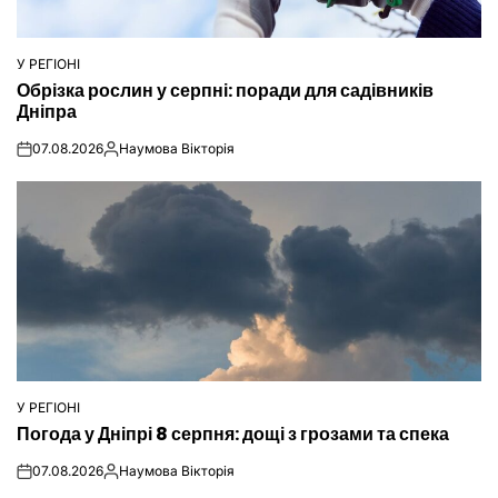
У РЕГІОНІ
ОПУБЛІКУВАТИ
Обрізка рослин у серпні: поради для садівників
У
Дніпра
07.08.2026
Наумова Вікторія
on
Опубліковано
У РЕГІОНІ
ОПУБЛІКУВАТИ
Погода у Дніпрі 8 серпня: дощі з грозами та спека
У
07.08.2026
Наумова Вікторія
on
Опубліковано