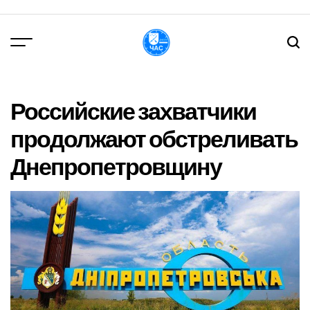
Перейти
до
вмісту
DPChas
Российские захватчики
продолжают обстреливать
Днепропетровщину