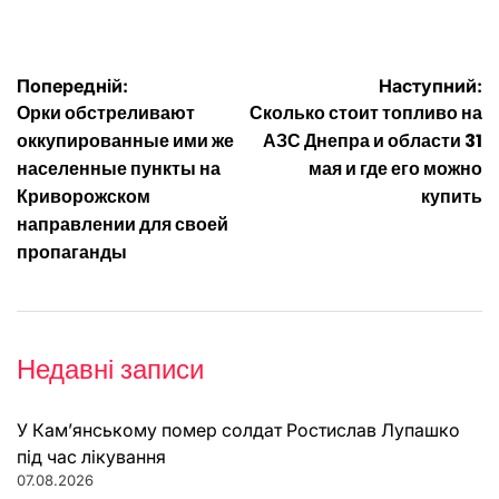
Навігація
Попередній:
Наступний:
Орки обстреливают
Сколько стоит топливо на
записів
оккупированные ими же
АЗС Днепра и области 31
населенные пункты на
мая и где его можно
Криворожском
купить
направлении для своей
пропаганды
Недавні записи
У Кам’янському помер солдат Ростислав Лупашко
під час лікування
07.08.2026