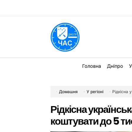
Перейти
до
вмісту
DPChas
Головна
Дніпро
У
Домашня
У регіоні
Рідкісна 
Рідкісна українськ
коштувати до 5 ти