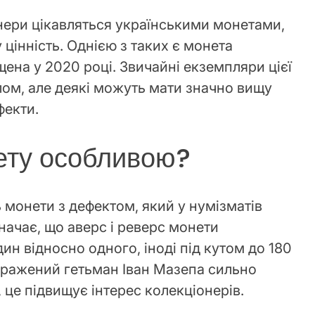
онери цікавляться українськими монетами,
 цінність. Однією з таких є монета
ена у 2020 році. Звичайні екземпляри цієї
ом, але деякі можуть мати значно вищу
фекти.
ету особливою?
монети з дефектом, який у нумізматів
значає, що аверс і реверс монети
н відносно одного, іноді під кутом до 180
ображений гетьман Іван Мазепа сильно
це підвищує інтерес колекціонерів.