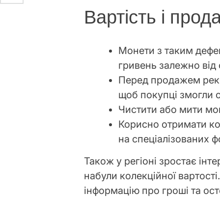
Вартість і прод
Монети з таким дефе
гривень залежно від 
Перед продажем реко
щоб покупці змогли о
Чистити або мити моне
Корисно отримати ко
на спеціалізованих 
Також у регіоні зростає інт
набули колекційної вартост
інформацію про гроші та ост