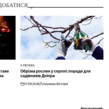
ДОБАТИСЯ
У РЕГІОНІ
ОПУБЛІКУВАТИ
атаки
Обрізка рослин у серпні: поради для
У
на
садівників Дніпра
07.08.2026
Наумова Вікторія
on
Опубліковано
Наступний: