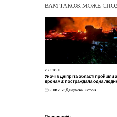
ВАМ ТАКОЖ МОЖЕ СПО
У РЕГІОНІ
ОПУБЛІКУВАТИ
Уночі в Дніпрі та області пройшли 
У
дронами: постраждала одна люди
08.08.2026
Наумова Вікторія
on
Опубліковано
Попередній: