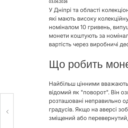
03.06.2026
У Дніпрі та області колекці
які мають високу колекційну
номіналом 10 гривень, випущ
монети коштують за номінал
вартість через виробничі де
Що робить мон
Найбільш цінними вважають 
відомий як "поворот". Він о
розташовані неправильно оди
ють
градусів. Якщо на аверсі з
зміщений або перевернутий, 