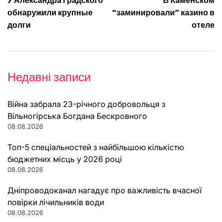
У Александра Градского
В Каменском
записів
обнаружили крупные
“заминировали” казино в
долги
отеле
Недавні записи
Війна забрала 23-річного добровольця з
Вільногірська Богдана Бескровного
08.08.2026
Топ-5 спеціальностей з найбільшою кількістю
бюджетних місць у 2026 році
08.08.2026
Дніпроводоканал нагадує про важливість вчасної
повірки лічильників води
08.08.2026