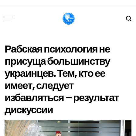
Перейти
до
вмісту
DPChas
Рабская психология не
присуща большинству
украинцев. Тем, кто ее
имеет, следует
избавляться – результат
дискуссии