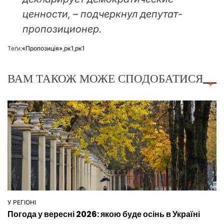
ценности, – подчеркнул депутат-
пропозиционер.
Теґи:
«Пропозиція»
,
рк1
,
рк1
ВАМ ТАКОЖ МОЖЕ СПОДОБАТИСЯ
У РЕГІОНІ
ОПУБЛІКУВАТИ
Погода у вересні 2026: якою буде осінь в Україні
У