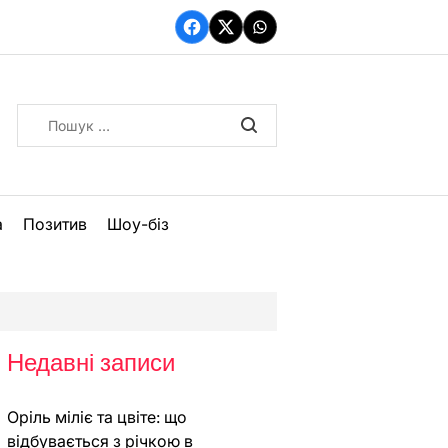
Facebook
Twitter
WhatsApp
Пошук:
а
Позитив
Шоу-біз
Недавні записи
Оріль міліє та цвіте: що
відбувається з річкою в