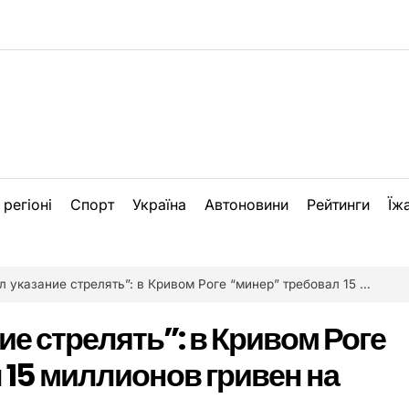
 регіоні
Спорт
Україна
Автоновини
Рейтинги
Їж
азание стрелять”: в Кривом Роге “минер” требовал 15 миллионов гривен на телефон
ие стрелять”: в Кривом Роге
 15 миллионов гривен на