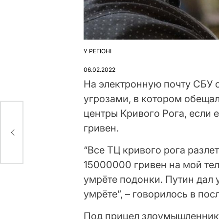
У РЕГІОНІ
ОПУБЛІКУВАТИ
У
06.02.2022
На электронную почту СБУ 
угрозами, в котором обеща
центры Кривого Рога, если 
тию
гривен.
“Все ТЦ кривого рога разле
15000000 гривен на мой теле
умрёте подонки. Путин дал 
умрёте”, – говорилось в пос
Под прицел злоумышленника