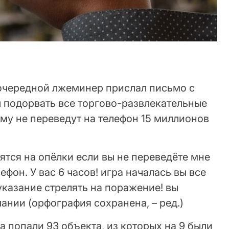
очередной лжеминер прислал письмо с
л подорвать все торгово-развлекательные
ему не переведут на телефон 15 миллионов
тятся на опёлки если вы не переведёте мне
фон. У вас 6 часов! игра началась вы все
указание стрелять на поражение! вы
лании (орфография сохранена, – ред.)
 попали 93 объекта, из которых на 9 были