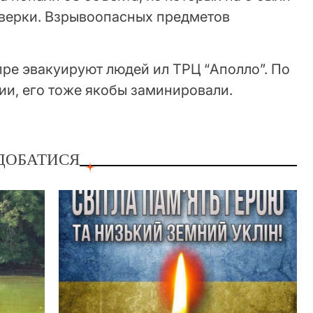
верки. Взрывоопасных предметов
епре эвакуируют людей ил ТРЦ “Аполло”. По
и, его тоже якобы заминировали.
ДОБАТИСЯ