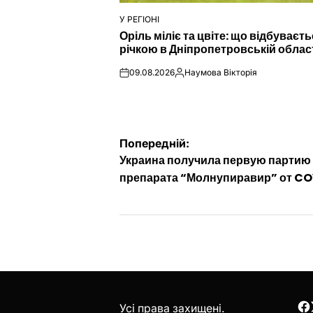
У РЕГІОНІ
ОПУБЛІКУВАТИ
Оріль міліє та цвіте: що відбуваєть
У
річкою в Дніпропетровській облас
09.08.2026
Наумова Вікторія
on
Опубліковано
Навігація
Попередній:
Украина получила первую партию
записів
препарата “Молнупиравир” от CO
Усі права захищені.