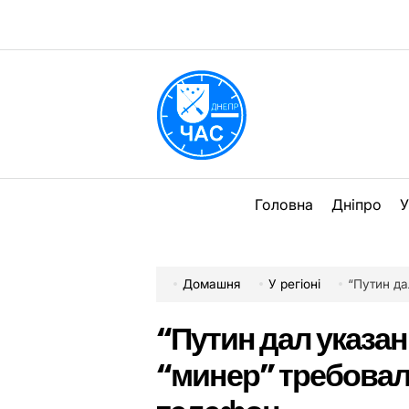
Перейти
до
вмісту
DPChas
Головна
Дніпро
У
Домашня
У регіоні
“Путин дал ук
“Путин дал указан
“минер” требовал