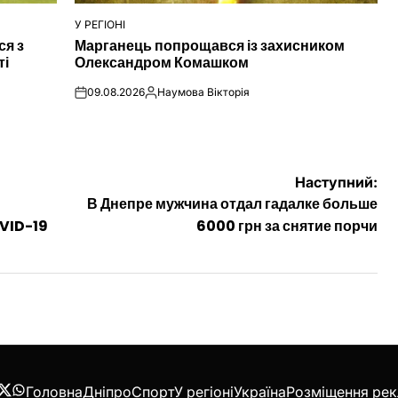
У РЕГІОНІ
ОПУБЛІКУВАТИ
ся з
Марганець попрощався із захисником
У
ті
Олександром Комашком
09.08.2026
Наумова Вікторія
on
Опубліковано
Наступний:
В Днепре мужчина отдал гадалке больше
VID-19
6000 грн за снятие порчи
Головна
Дніпро
Спорт
У регіоні
Україна
Розміщення ре