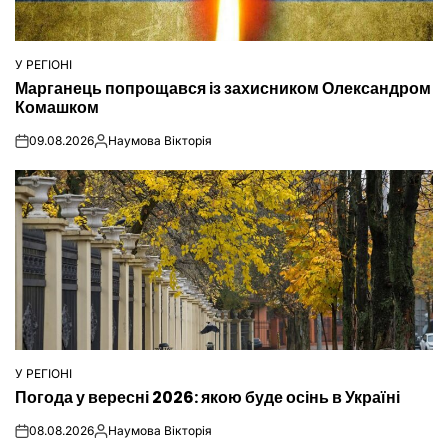
У РЕГІОНІ
ОПУБЛІКУВАТИ
Марганець попрощався із захисником Олександром
У
Комашком
09.08.2026
Наумова Вікторія
on
Опубліковано
У РЕГІОНІ
ОПУБЛІКУВАТИ
Погода у вересні 2026: якою буде осінь в Україні
У
08.08.2026
Наумова Вікторія
on
Опубліковано