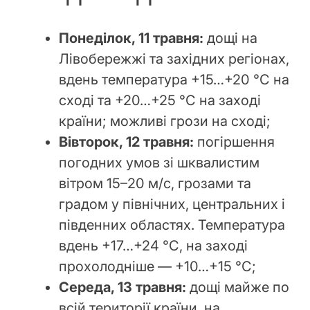
Понеділок, 11 травня:
дощі на
Лівобережжі та західних регіонах,
вдень температура +15…+20 °С на
сході та +20…+25 °С на заході
країни; можливі грози на сході;
Вівторок, 12 травня:
погіршення
погодних умов зі шквалистим
вітром 15–20 м/с, грозами та
градом у північних, центральних і
південних областях. Температура
вдень +17…+24 °С, на заході
прохолодніше — +10…+15 °С;
Середа, 13 травня:
дощі майже по
всій території країни, на