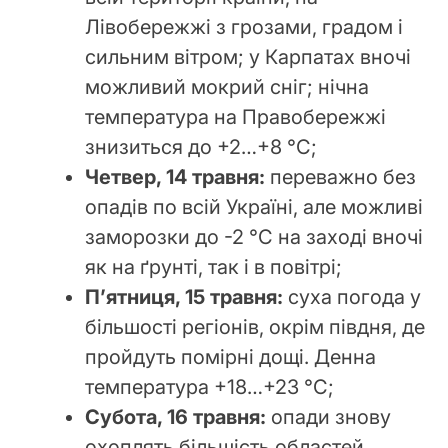
Лівобережжі з грозами, градом і
сильним вітром; у Карпатах вночі
можливий мокрий сніг; нічна
температура на Правобережжі
знизиться до +2…+8 °С;
Четвер, 14 травня:
переважно без
опадів по всій Україні, але можливі
заморозки до -2 °С на заході вночі
як на ґрунті, так і в повітрі;
П’ятниця, 15 травня:
суха погода у
більшості регіонів, окрім півдня, де
пройдуть помірні дощі. Денна
температура +18…+23 °С;
Субота, 16 травня:
опади знову
охоплять більшість областей,