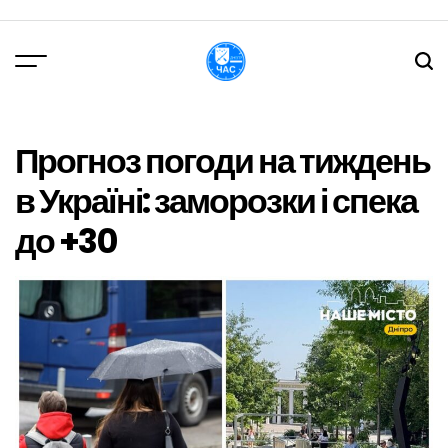
Перейти
до
вмісту
DPChas
Прогноз погоди на тиждень
в Україні: заморозки і спека
до +30