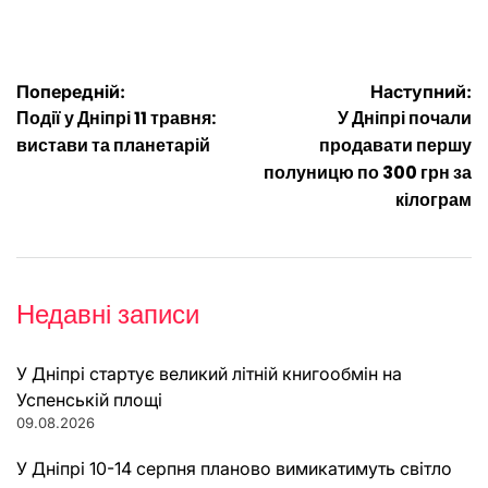
Навігація
Попередній:
Наступний:
Події у Дніпрі 11 травня:
У Дніпрі почали
записів
вистави та планетарій
продавати першу
полуницю по 300 грн за
кілограм
Недавні записи
У Дніпрі стартує великий літній книгообмін на
Успенській площі
09.08.2026
У Дніпрі 10-14 серпня планово вимикатимуть світло