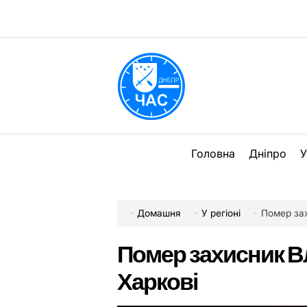
Перейти
до
вмісту
DPChas
Головна
Дніпро
У
Домашня
У регіоні
Помер за
Помер захисник В
Харкові