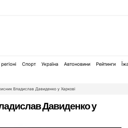
 регіоні
Спорт
Україна
Автоновини
Рейтинги
Їж
хисник Владислав Давиденко у Харкові
ладислав Давиденко у