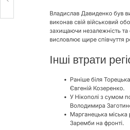
Владислав Давиденко був ви
виконав свій військовий обо
захищаючи незалежність та 
висловлює щире співчуття р
Інші втрати рег
Раніше біля Торецьк
Євгеній Козеренко.
У Нікополі з сумом п
Володимира Заготин
Марганецька міська 
Заремби на фронті.