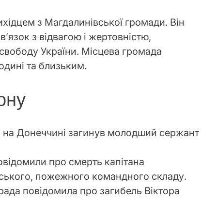
хідцем з Магдалинівської громади. Він
в’язок з відвагою і жертовністю,
свободу України. Місцева громада
одині та близьким.
іону
а на Донеччині загинув молодший сержант
овідомили про смерть капітана
ського, пожежного командного складу.
рада повідомила про загибель Віктора