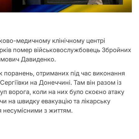
ьково-медичному клінічному центрі
 Харків помер військовослужбовець Збройних
имович Давиденко.
к поранень, отриманих під час виконання
Сергіївки на Донеччині. Там він разом із
п ворога, коли на них було скоєно атаку
и на швидку евакуацію та лікарську
я несумісними з життям.