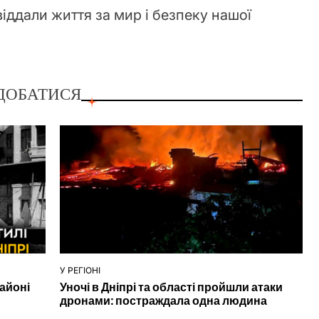
 віддали життя за мир і безпеку нашої
ДОБАТИСЯ
У РЕГІОНІ
ОПУБЛІКУВАТИ
районі
Уночі в Дніпрі та області пройшли атаки
У
дронами: постраждала одна людина