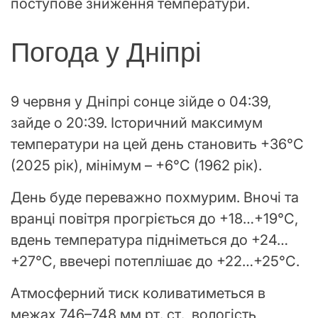
поступове зниження температури.
Погода у Дніпрі
9 червня у Дніпрі сонце зійде о 04:39,
зайде о 20:39. Історичний максимум
температури на цей день становить +36°С
(2025 рік), мінімум – +6°С (1962 рік).
День буде переважно похмурим. Вночі та
вранці повітря прогріється до +18…+19°С,
вдень температура підніметься до +24…
+27°С, ввечері потеплішає до +22…+25°С.
Атмосферний тиск коливатиметься в
межах 746–748 мм рт. ст., вологість