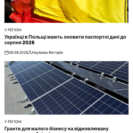
У РЕГІОНІ
ОПУБЛІКУВАТИ
Українці в Польщі мають оновити паспортні дані до
У
серпня 2026
06.08.2026
Наумова Вікторія
on
Опубліковано
У РЕГІОНІ
ОПУБЛІКУВАТИ
Гранти для малого бізнесу на відновлювану
У