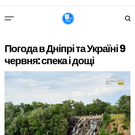
Перейти
до
вмісту
DPChas
Погода в Дніпрі та Україні 9
червня: спека і дощі