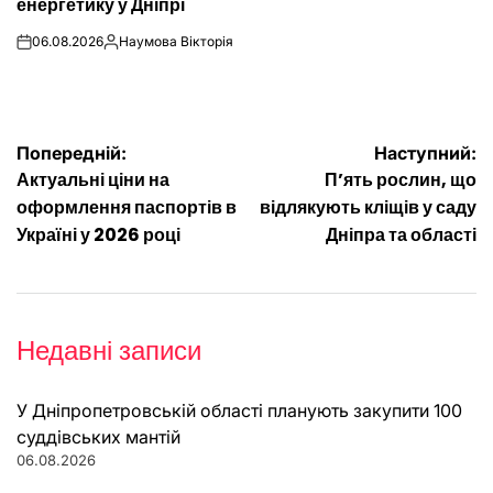
енергетику у Дніпрі
06.08.2026
Наумова Вікторія
on
Опубліковано
Навігація
Попередній:
Наступний:
Актуальні ціни на
П’ять рослин, що
записів
оформлення паспортів в
відлякують кліщів у саду
Україні у 2026 році
Дніпра та області
Недавні записи
У Дніпропетровській області планують закупити 100
суддівських мантій
06.08.2026