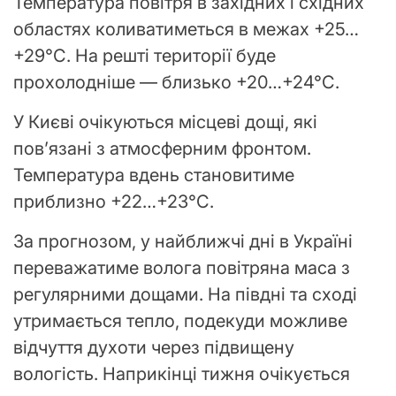
Температура повітря в західних і східних
областях коливатиметься в межах +25…
+29°С. На решті території буде
прохолодніше — близько +20…+24°С.
У Києві очікуються місцеві дощі, які
пов’язані з атмосферним фронтом.
Температура вдень становитиме
приблизно +22…+23°С.
За прогнозом, у найближчі дні в Україні
переважатиме волога повітряна маса з
регулярними дощами. На півдні та сході
утримається тепло, подекуди можливе
відчуття духоти через підвищену
вологість. Наприкінці тижня очікується