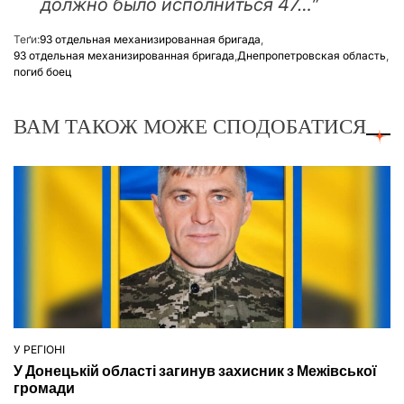
должно было исполниться 47…”
Теґи:
93 отдельная механизированная бригада
,
93 отдельная механизированная бригада
,
Днепропетровская область
,
погиб боец
ВАМ ТАКОЖ МОЖЕ СПОДОБАТИСЯ
У РЕГІОНІ
ОПУБЛІКУВАТИ
У Донецькій області загинув захисник з Межівської
У
громади