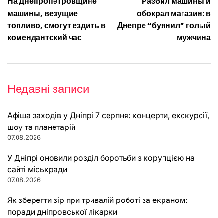
На Днепропетровщине
Разбил машины и
записів
машины, везущие
обокрал магазин: в
топливо, смогут ездить в
Днепре “буянил” голый
комендантский час
мужчина
Недавні записи
Афіша заходів у Дніпрі 7 серпня: концерти, екскурсії,
шоу та планетарій
07.08.2026
У Дніпрі оновили розділ боротьби з корупцією на
сайті міськради
07.08.2026
Як зберегти зір при тривалій роботі за екраном:
поради дніпровської лікарки