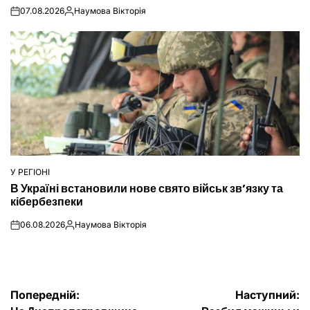
07.08.2026
Наумова Вікторія
on
Опубліковано
У РЕГІОНІ
ОПУБЛІКУВАТИ
В Україні встановили нове свято військ зв’язку та
У
кібербезпеки
06.08.2026
Наумова Вікторія
on
Опубліковано
Навігація
Попередній:
Наступний: