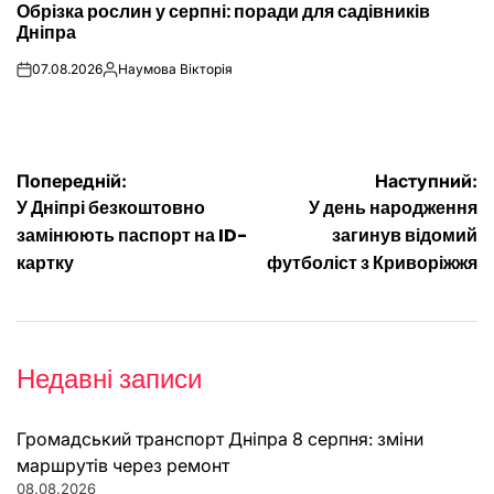
Обрізка рослин у серпні: поради для садівників
У
Дніпра
07.08.2026
Наумова Вікторія
on
Опубліковано
Навігація
Попередній:
Наступний:
У Дніпрі безкоштовно
У день народження
записів
замінюють паспорт на ID-
загинув відомий
картку
футболіст з Криворіжжя
Недавні записи
Громадський транспорт Дніпра 8 серпня: зміни
маршрутів через ремонт
08.08.2026