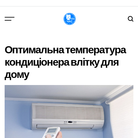
Перейти
до
вмісту
DPChas
Оптимальна температура
кондиціонера влітку для
дому