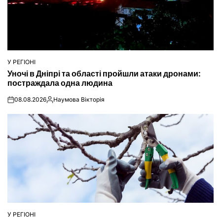
У РЕГІОНІ
ОПУБЛІКУВАТИ
Уночі в Дніпрі та області пройшли атаки дронами:
У
постраждала одна людина
08.08.2026
Наумова Вікторія
on
Опубліковано
У РЕГІОНІ
ОПУБЛІКУВАТИ