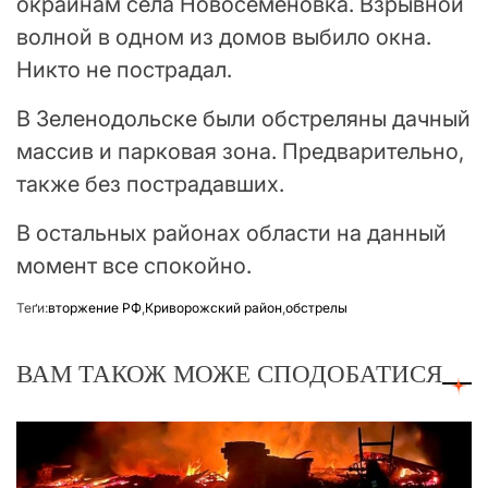
окраинам села Новосеменовка. Взрывной
волной в одном из домов выбило окна.
Никто не пострадал.
В Зеленодольске были обстреляны дачный
массив и парковая зона. Предварительно,
также без пострадавших.
В остальных районах области на данный
момент все спокойно.
Теґи:
вторжение РФ
,
Криворожский район
,
обстрелы
ВАМ ТАКОЖ МОЖЕ СПОДОБАТИСЯ