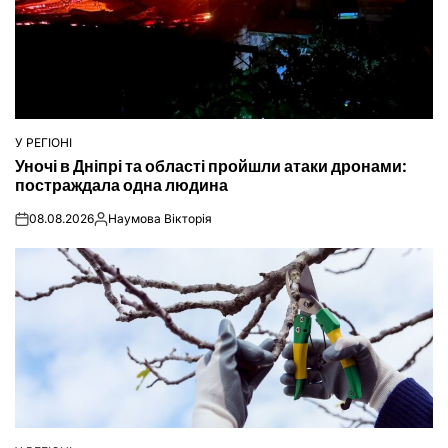
У РЕГІОНІ
ОПУБЛІКУВАТИ
Уночі в Дніпрі та області пройшли атаки дронами:
У
постраждала одна людина
08.08.2026
Наумова Вікторія
on
Опубліковано