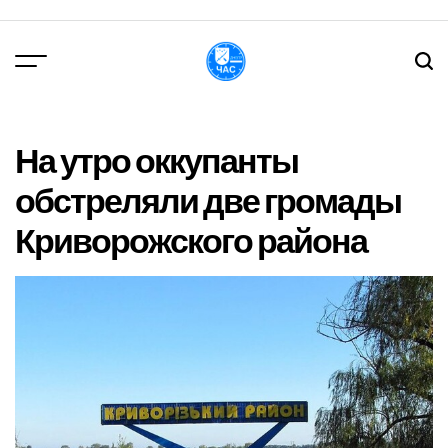
Перейти
до
вмісту
DPChas
На утро оккупанты
обстреляли две громады
Криворожского района