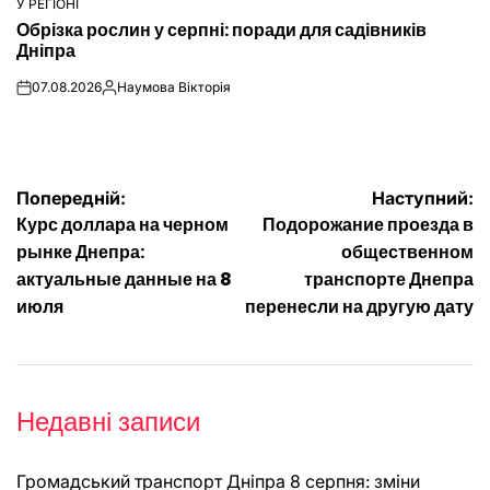
У РЕГІОНІ
ОПУБЛІКУВАТИ
Обрізка рослин у серпні: поради для садівників
У
Дніпра
07.08.2026
Наумова Вікторія
on
Опубліковано
Навігація
Попередній:
Наступний:
Курс доллара на черном
Подорожание проезда в
записів
рынке Днепра:
общественном
актуальные данные на 8
транспорте Днепра
июля
перенесли на другую дату
Недавні записи
Громадський транспорт Дніпра 8 серпня: зміни