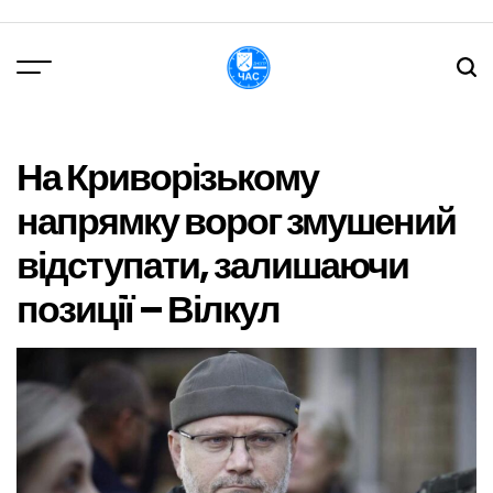
Перейти
до
вмісту
DPChas
На Криворізькому
напрямку ворог змушений
відступати, залишаючи
позиції – Вілкул