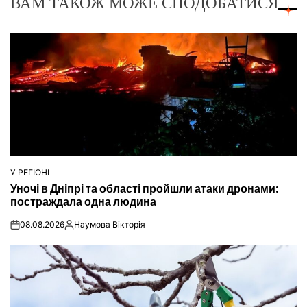
ВАМ ТАКОЖ МОЖЕ СПОДОБАТИСЯ
У РЕГІОНІ
ОПУБЛІКУВАТИ
Уночі в Дніпрі та області пройшли атаки дронами:
У
постраждала одна людина
08.08.2026
Наумова Вікторія
on
Опубліковано