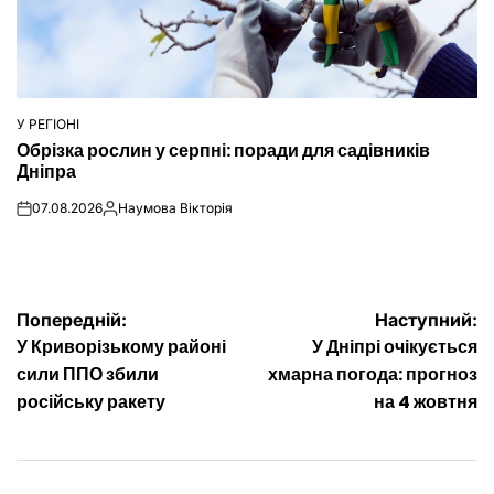
У РЕГІОНІ
ОПУБЛІКУВАТИ
Обрізка рослин у серпні: поради для садівників
У
Дніпра
07.08.2026
Наумова Вікторія
on
Опубліковано
Навігація
Попередній:
Наступний:
У Криворізькому районі
У Дніпрі очікується
записів
сили ППО збили
хмарна погода: прогноз
російську ракету
на 4 жовтня