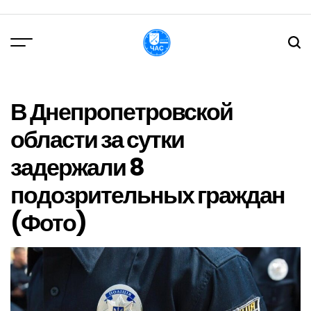
Перейти
до
вмісту
DPChas
В Днепропетровской
области за сутки
задержали 8
подозрительных граждан
(Фото)