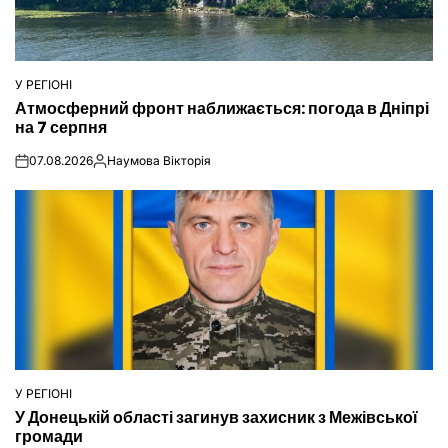
У РЕГІОНІ
ОПУБЛІКУВАТИ
Атмосферний фронт наближається: погода в Дніпрі
У
на 7 серпня
07.08.2026
Наумова Вікторія
on
Опубліковано
У РЕГІОНІ
ОПУБЛІКУВАТИ
У Донецькій області загинув захисник з Межівської
У
громади