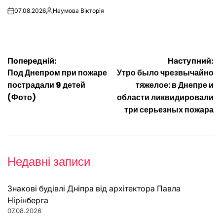
07.08.2026
Наумова Вікторія
on
Опубліковано
Навігація
Попередній:
Наступний:
Под Днепром при пожаре
Утро было чрезвычайно
записів
пострадали 9 детей
тяжелое: в Днепре и
(Фото)
области ликвидировали
три серьезных пожара
Недавні записи
Знакові будівлі Дніпра від архітектора Павла
Нірінберга
07.08.2026