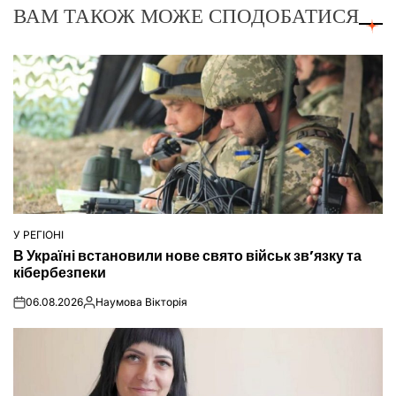
ВАМ ТАКОЖ МОЖЕ СПОДОБАТИСЯ
У РЕГІОНІ
ОПУБЛІКУВАТИ
В Україні встановили нове свято військ зв’язку та
У
кібербезпеки
06.08.2026
Наумова Вікторія
on
Опубліковано