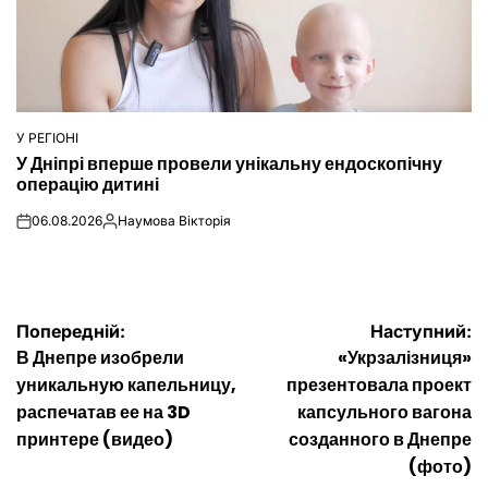
У РЕГІОНІ
ОПУБЛІКУВАТИ
У Дніпрі вперше провели унікальну ендоскопічну
У
операцію дитині
06.08.2026
Наумова Вікторія
on
Опубліковано
Навігація
Попередній:
Наступний:
В Днепре изобрели
«Укрзалізниця»
записів
уникальную капельницу,
презентовала проект
распечатав ее на 3D
капсульного вагона
принтере (видео)
созданного в Днепре
(фото)