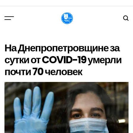
Перейти
до
вмісту
DPChas
На Днепропетровщине за
сутки от COVID-19 умерли
почти 70 человек