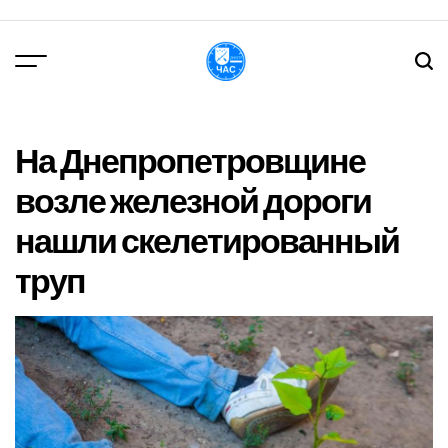
Перейти
до
вмісту
DPChas
На Днепропетровщине
возле железной дороги
нашли скелетированный
труп