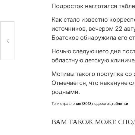
Подросток наглотался табле
Как стало известно коррес
источников, вечером 22 авг
Братское обнаружила его ст
Ночью следующего дня пост
областную детскую клиниче
Мотивы такого поступка со 
Отмечается, что накануне с
родными.
Теґи:
отравление (3013
,
подросток
,
таблетки
ВАМ ТАКОЖ МОЖЕ СПО