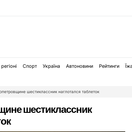
 регіоні
Спорт
Україна
Автоновини
Рейтинги
Їж
опетровщине шестиклассник наглотался таблеток
щине шестиклассник
ток