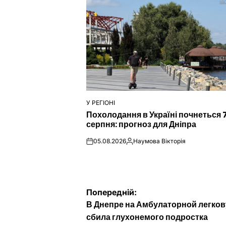
У РЕГІОНІ
ОПУБЛІКУВАТИ
Похолодання в Україні почнеться 
У
серпня: прогноз для Дніпра
05.08.2026
Наумова Вікторія
on
Опубліковано
Навігація
Попередній:
В Днепре на Амбулаторной легко
записів
сбила глухонемого подростка