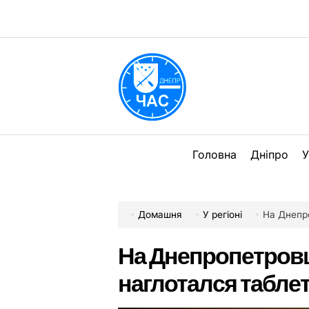
Перейти
до
вмісту
DPChas
Головна
Дніпро
У
Домашня
У регіоні
На Днепр
На Днепропетров
наглотался табле