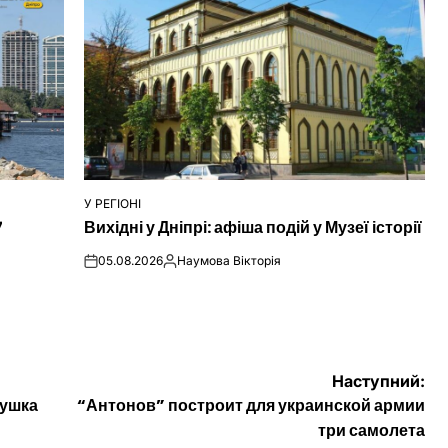
У РЕГІОНІ
ОПУБЛІКУВАТИ
7
Вихідні у Дніпрі: афіша подій у Музеї історії
У
05.08.2026
Наумова Вікторія
on
Опубліковано
Наступний:
вушка
“Антонов” построит для украинской армии
три самолета