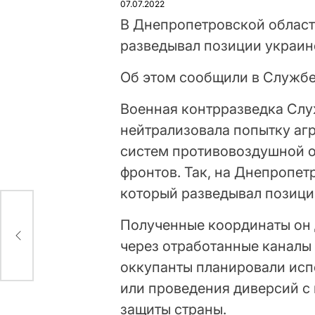
07.07.2022
В Днепропетровской област
разведывал позиции украин
Об этом сообщили в Службе
Военная контрразведка Сл
нейтрализовала попытку аг
систем противовоздушной 
фронтов. Так, на Днепропет
который разведывал позици
Полученные координаты он 
через отработанные каналы 
оккупанты планировали исп
или проведения диверсий с
защиты страны.