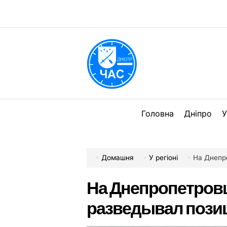
Перейти
до
вмісту
DPChas
Головна
Дніпро
У
Домашня
У регіоні
На Днепропе
На Днепропетровщ
разведывал позиц