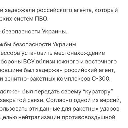
и задержали российского агента, который
ских систем ПВО.
 безопасности Украины.
ужбы безопасности Украины
рессора установить местонахождение
обороны ВСУ вблизи южного и восточного
ровщине был задержан российский агент,
и зенитно-ракетных комплексов С-300.
должен был передать своему “куратору”
закрытой связи. Согласно одной из версий,
ользовать эти данные для ракетных ударов
 целью нейтрализации противовоздушной