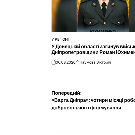
У РЕГІОНІ
ОПУБЛІКУВАТИ
У Донецькій області загинув війсь
У
Дніпропетровщини Роман Юхиме
06.08.2026
Наумова Вікторія
on
Опубліковано
Навігація
Попередній:
«Варта Дніпра»: чотири місяці роб
записів
добровольчого формування