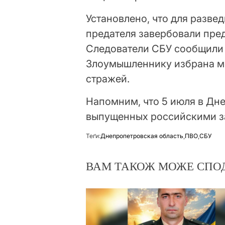
Установлено, что для разв
предателя завербовали пре
Следователи СБУ сообщили 
Злоумышленнику избрана ме
стражей.
Напомним, что 5 июля в Дн
выпущенных российскими з
Теґи:
Днепропетровская область
,
ПВО
,
СБУ
ВАМ ТАКОЖ МОЖЕ СПО