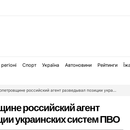
 регіоні
Спорт
Україна
Автоновини
Рейтинги
Їж
тровщине российский агент разведывал позиции украинских систем ПВО
ине российский агент
ии украинских систем ПВО