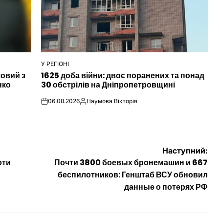
У РЕГІОНІ
ОПУБЛІКУВАТИ
ковий з
1625 доба війни: двоє поранених та понад
У
нко
30 обстрілів на Дніпропетровщині
06.08.2026
Наумова Вікторія
on
Опубліковано
Наступний:
оти
Почти 3800 боевых бронемашин и 667
беспилотников: Генштаб ВСУ обновил
данные о потерях РФ