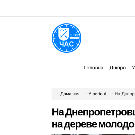
Перейти
до
вмісту
DPChas
Головна
Дніпро
У
Домашня
У регіоні
На Днепр
На Днепропетро
на дереве молодо