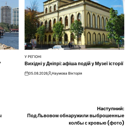
У РЕГІОНІ
ОПУБЛІКУВАТИ
7
Вихідні у Дніпрі: афіша подій у Музеї історії
У
05.08.2026
Наумова Вікторія
on
Опубліковано
Наступний:
ы
Под Львовом обнаружили выброшенные
колбы с кровью (фото)