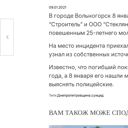
У
09.01.2021
В городе Вольногорск 8 ян
“Строитель” и ООО “Стеклян
повешенным 25-летнего мо
аины
На место инцидента приеха
узнал из собственных источ
Известно, что погибший по
года, а 8 января его нашли
выяснять полицейские.
Теґи:
Днепропетровщина
,
суицид
ВАМ ТАКОЖ МОЖЕ СПО