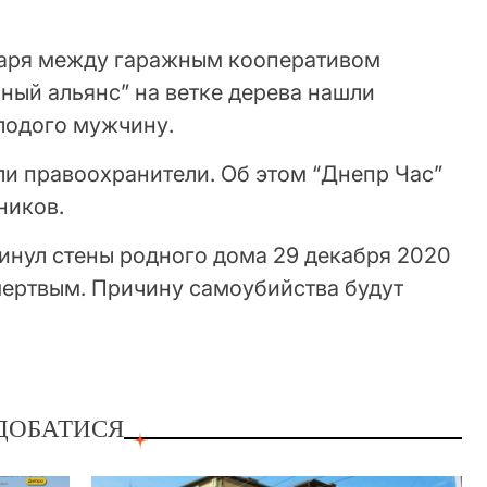
варя между гаражным кооперативом
ный альянс” на ветке дерева нашли
лодого мужчину.
ли правоохранители. Об этом “Днепр Час”
ников.
кинул стены родного дома 29 декабря 2020
 мертвым. Причину самоубийства будут
ДОБАТИСЯ