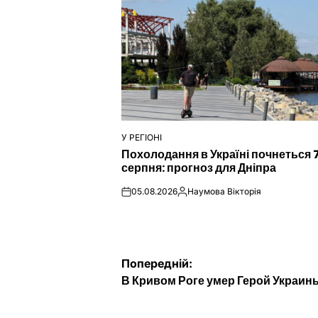
У РЕГІОНІ
ОПУБЛІКУВАТИ
Похолодання в Україні почнеться 
У
серпня: прогноз для Дніпра
05.08.2026
Наумова Вікторія
on
Опубліковано
Навігація
Попередній:
В Кривом Роге умер Герой Украин
записів