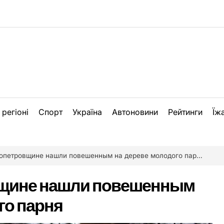
 регіоні
Спорт
Україна
Автоновини
Рейтинги
Їж
опетровщине нашли повешенным на дереве молодого парня
вщине нашли повешенным
го парня