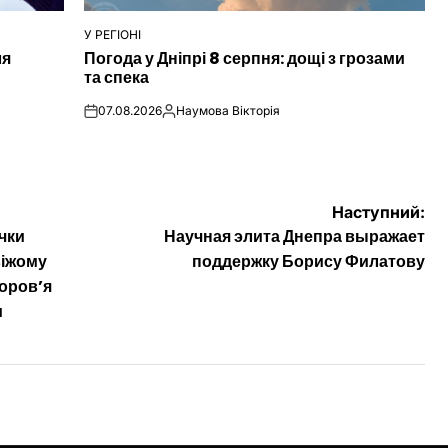
У РЕГІОНІ
ОПУБЛІКУВАТИ
ля
Погода у Дніпрі 8 серпня: дощі з грозами
У
та спека
07.08.2026
Наумова Вікторія
on
Опубліковано
Наступний:
ички
Научная элита Днепра выражает
віжому
поддержку Борису Филатову
доров’я
и