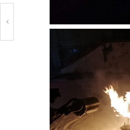
, –
ади