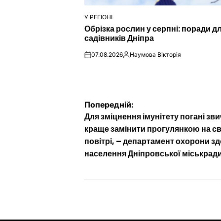
У РЕГІОНІ
ОПУБЛІКУВАТИ
Обрізка рослин у серпні: поради д
У
садівників Дніпра
07.08.2026
Наумова Вікторія
on
Опубліковано
Навігація
Попередній:
Для зміцнення імунітету погані зв
записів
краще замінити прогулянкою на с
повітрі, – департамент охорони з
населення Дніпровської міськрад