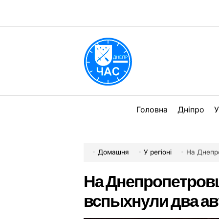
Перейти
до
вмісту
DPChas
Головна
Дніпро
У
Домашня
У регіоні
На Днепр
На Днепропетровщ
вспыхнули два ав