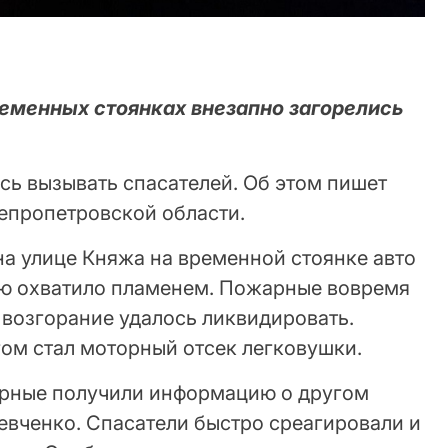
ременных стоянках внезапно загорелись
сь вызывать спасателей. Об этом пишет
епропетровской области.
 на улице Княжа на временной стоянке авто
тью охватило пламенем. Пожарные вовремя
 возгорание удалось ликвидировать.
гом стал моторный отсек легковушки.
арные получили информацию о другом
евченко. Спасатели быстро среагировали и