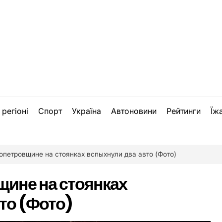
 регіоні
Спорт
Україна
Автоновини
Рейтинги
Їж
опетровщине на стоянках вспыхнули два авто (Фото)
ине на стоянках
то (Фото)