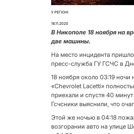
У РЕГІОНІ
ОПУБЛІКУВАТИ
У
18.11.2020
В Никополе 18 ноября на в
две машины.
На место инцидента пришло
пресс-служба ГУ ГСЧС в Дн
18 ноября около 03:19 ночи
«Chevrolet Lacetti» полнос
приехали и спустя 40 минут
Гсчсники выяснили, что оча
Этой же ночью в 04:18 пож
возгорании авто на улице Ш