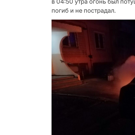
в 04:50 утра огонь был поту
погиб и не пострадал.