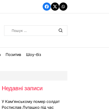
Facebook
Twitter
WhatsApp
Пошук:
а
Позитив
Шоу-біз
Недавні записи
У Кам’янському помер солдат
Ростислав Лупашко під час