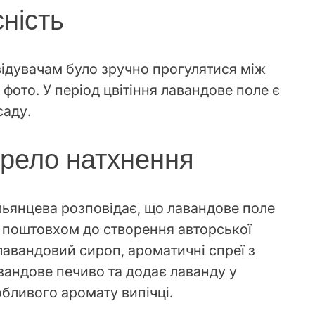
сність
відувачам було зручно прогулятися між
фото. У період цвітіння лавандове поле є
саду.
рело натхнення
ьянцева розповідає, що лавандове поле
й поштовхом до створення авторської
лавандовий сироп, ароматичні спреї з
вандове печиво та додає лаванду у
обливого аромату випічці.