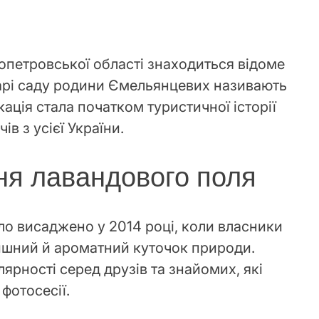
опетровської області знаходиться відоме
арі саду родини Ємельянцевих називають
ція стала початком туристичної історії
ів з усієї України.
ння лавандового поля
ло висаджено у 2014 році, коли власники
ишний й ароматний куточок природи.
ярності серед друзів та знайомих, які
фотосесії.