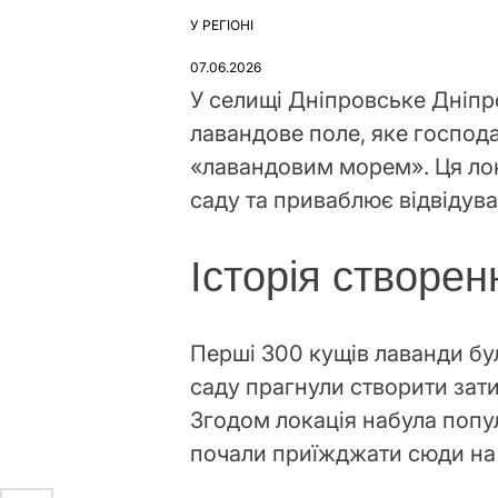
У РЕГІОНІ
ОПУБЛІКУВАТИ
У
07.06.2026
У селищі Дніпровське Дніпр
лавандове поле, яке господ
«лавандовим морем». Ця лока
саду та приваблює відвідувач
Історія створе
Перші 300 кущів лаванди бу
саду прагнули створити зат
Згодом локація набула попул
почали приїжджати сюди на 