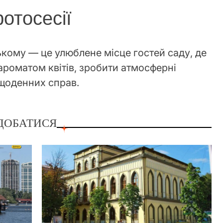
отосесії
кому — це улюблене місце гостей саду, де
роматом квітів, зробити атмосферні
д щоденних справ.
ДОБАТИСЯ