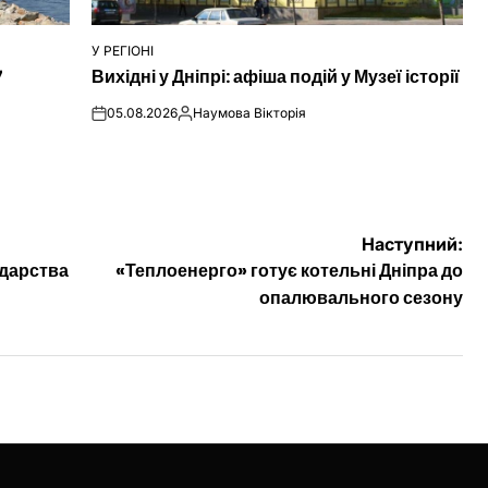
У РЕГІОНІ
ОПУБЛІКУВАТИ
7
Вихідні у Дніпрі: афіша подій у Музеї історії
У
05.08.2026
Наумова Вікторія
on
Опубліковано
Наступний:
подарства
«Теплоенерго» готує котельні Дніпра до
опалювального сезону