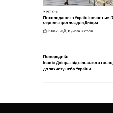
У РЕГІОНІ
ОПУБЛІКУВАТИ
Похолодання в Україні почнеться 
У
серпня: прогноз для Дніпра
05.08.2026
Наумова Вікторія
on
Опубліковано
Навігація
Попередній:
Іван із Дніпра: від сільського гос
записів
до захисту неба України