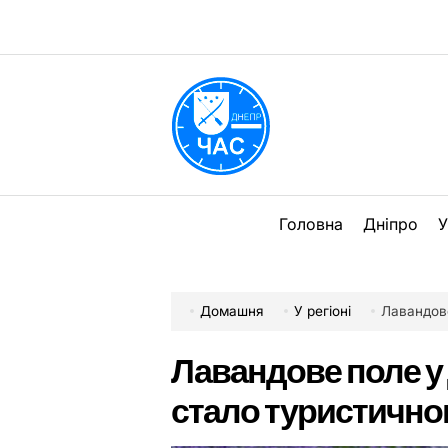
Перейти
до
вмісту
DPChas
Головна
Дніпро
У
Домашня
У регіоні
Лавандове 
Лавандове поле у 
стало туристичн