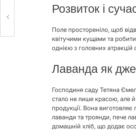
Розвиток і суча
Поле простореніло, щоб від
квітучими кущами та робити 
однією з головних атракцій 
Лаванда як дже
Господиня саду Тетяна Ємел
стало не лише красою, але 
продукції. Вона виготовляє 
лаванди та троянди, пече ла
домашній хліб, що додає ос