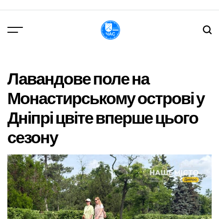
Перейти
до
вмісту
DPChas
Лавандове поле на
Монастирському острові у
Дніпрі цвіте вперше цього
сезону