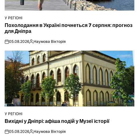
У РЕГІОНІ
ОПУБЛІКУВАТИ
Похолодання в Україні почнеться 7 серпня: прогноз
У
для Дніпра
05.08.2026
Наумова Вікторія
on
Опубліковано
У РЕГІОНІ
ОПУБЛІКУВАТИ
Вихідні у Дніпрі: афіша подій у Музеї історії
У
05.08.2026
Наумова Вікторія
on
Опубліковано