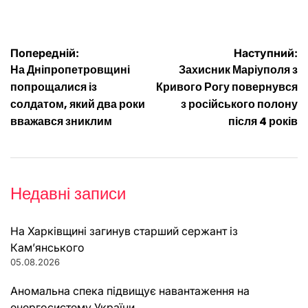
Навігація
Попередній:
Наступний:
На Дніпропетровщині
Захисник Маріуполя з
записів
попрощалися із
Кривого Рогу повернувся
солдатом, який два роки
з російського полону
вважався зниклим
після 4 років
Недавні записи
На Харківщині загинув старший сержант із
Кам’янського
05.08.2026
Аномальна спека підвищує навантаження на
енергосистему України