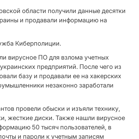
овской области получили данные десятки
краины и продавали информацию на
лужба Киберполиции.
и вирусное ПО для взлома учетных
украинских предприятий. После чего из
вали базу и продавали ее на хакерских
лоумышленники незаконно заработали
нтов провели обыски и изъяли технику,
и, жесткие диски. Также нашли вирусное
ормацию 50 тысяч пользователей, в
почты и пароли к учетным записям