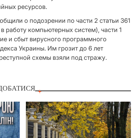
ийных ресурсов.
бщили о подозрении по части 2 статьи 361
в работу компьютерных систем), части 1
ние и сбыт вирусного программного
декса Украины. Им грозит до 6 лет
реступной схемы взяли под стражу.
ДОБАТИСЯ