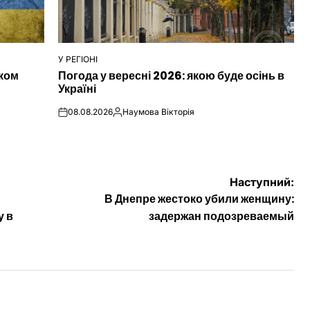
У РЕГІОНІ
ОПУБЛІКУВАТИ
иком
Погода у вересні 2026: якою буде осінь в
У
Україні
08.08.2026
Наумова Вікторія
on
Опубліковано
Наступний:
В Днепре жестоко убили женщину:
у в
задержан подозреваемый