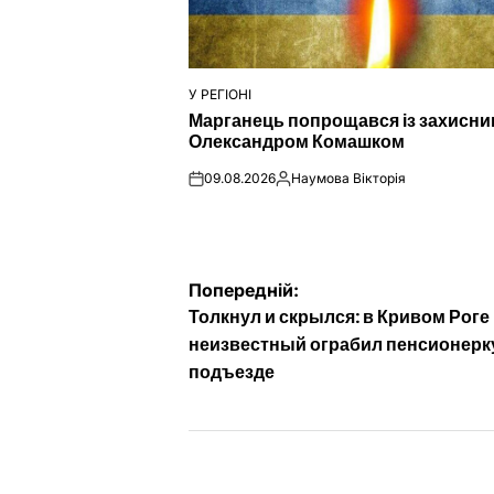
У РЕГІОНІ
ОПУБЛІКУВАТИ
Марганець попрощався із захисн
У
Олександром Комашком
09.08.2026
Наумова Вікторія
on
Опубліковано
Навігація
Попередній:
Толкнул и скрылся: в Кривом Роге
записів
неизвестный ограбил пенсионерк
подъезде