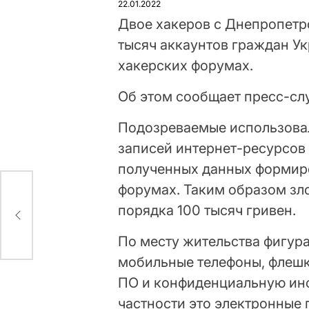
22.01.2022
Двое хакеров с Днепропетр
тысяч аккаунтов граждан У
хакерских форумах.
Об этом сообщает пресс-с
Подозреваемые использовал
записей интернет-ресурсов 
полученных данных формиро
форумах. Таким образом з
оге
порядка 100 тысяч гривен.
ерку
По месту жительства фигура
мобильные телефоны, флешк
ПО и конфиденциальную инф
частности это электронные 