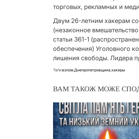
торговых, рекламных и мед
Двум 26-летним хакерам соо
(незаконное вмешательство 
статьи 361-1 (распростране
обеспечения) Уголовного ко
лишения свободы. Лидера п
Теґи:
взлом
,
Днепропетровщина
,
хакеры
ВАМ ТАКОЖ МОЖЕ СПО