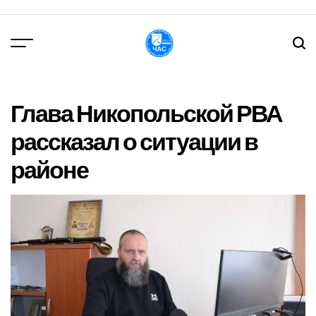
Перейти
до
вмісту
DPChas
Глава Никопольской РВА
рассказал о ситуации в
районе