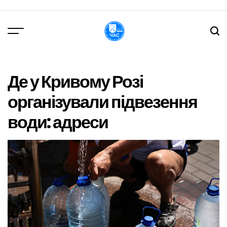
Перейти
до
вмісту
DPChas
Де у Кривому Розі
організували підвезення
води: адреси