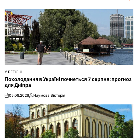
У РЕГІОНІ
ОПУБЛІКУВАТИ
Похолодання в Україні почнеться 7 серпня: прогноз
У
для Дніпра
05.08.2026
Наумова Вікторія
on
Опубліковано