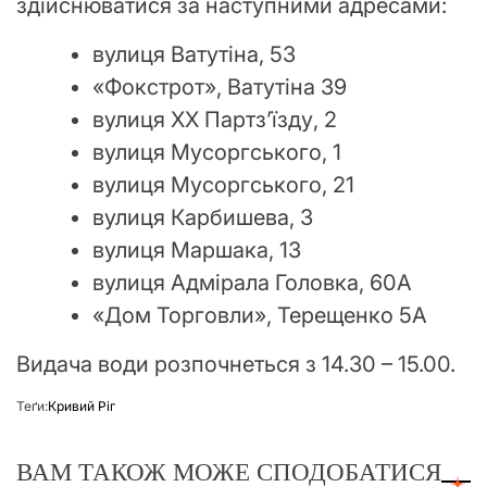
здійснюватися за наступними адресами:
вулиця Ватутіна, 53
«Фокстрот», Ватутіна 39
вулиця XX Партз’їзду, 2
вулиця Мусоргського, 1
вулиця Мусоргського, 21
вулиця Карбишева, 3
вулиця Маршака, 13
вулиця Адмірала Головка, 60А
«Дом Торговли», Терещенко 5А
Видача води розпочнеться з 14.30 – 15.00.
Теґи:
Кривий Ріг
ВАМ ТАКОЖ МОЖЕ СПОДОБАТИСЯ