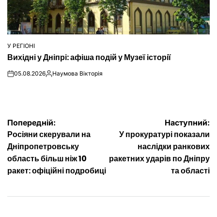
У РЕГІОНІ
ОПУБЛІКУВАТИ
Вихідні у Дніпрі: афіша подій у Музеї історії
У
05.08.2026
Наумова Вікторія
on
Опубліковано
Навігація
Попередній:
Наступний:
Росіяни скерували на
У прокуратурі показали
записів
Дніпропетровську
наслідки ранкових
область більш ніж 10
ракетних ударів по Дніпру
ракет: офіційні подробиці
та області