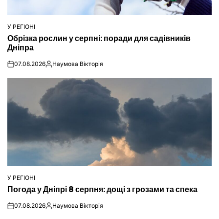
У РЕГІОНІ
ОПУБЛІКУВАТИ
Обрізка рослин у серпні: поради для садівників
У
Дніпра
07.08.2026
Наумова Вікторія
on
Опубліковано
У РЕГІОНІ
ОПУБЛІКУВАТИ
Погода у Дніпрі 8 серпня: дощі з грозами та спека
У
07.08.2026
Наумова Вікторія
on
Опубліковано