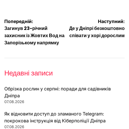
Навігація
Попередній:
Наступний:
Загинув 23-річний
Де у Дніпрі безкоштовно
записів
захисник із Жовтих Вод на
співати у хорі дорослим
Запорізькому напрямку
Недавні записи
Обрізка рослин у серпні: поради для садівників
Дніпра
07.08.2026
Як відновити доступ до зламаного Telegram:
покрокова інструкція від Кіберполіції Дніпра
07.08.2026