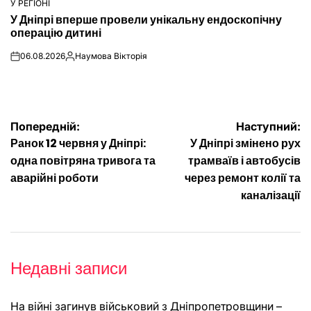
У РЕГІОНІ
ОПУБЛІКУВАТИ
У Дніпрі вперше провели унікальну ендоскопічну
У
операцію дитині
06.08.2026
Наумова Вікторія
on
Опубліковано
Навігація
Попередній:
Наступний:
Ранок 12 червня у Дніпрі:
У Дніпрі змінено рух
записів
одна повітряна тривога та
трамваїв і автобусів
аварійні роботи
через ремонт колії та
каналізації
Недавні записи
На війні загинув військовий з Дніпропетровщини –