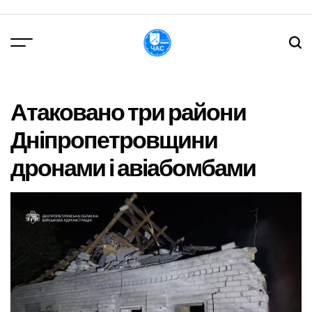
Перейти
до
вмісту
DPChas
Атаковано три райони
Дніпропетровщини
дронами і авіабомбами