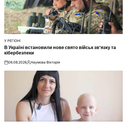
У РЕГІОНІ
ОПУБЛІКУВАТИ
В Україні встановили нове свято військ зв’язку та
У
кібербезпеки
06.08.2026
Наумова Вікторія
on
Опубліковано