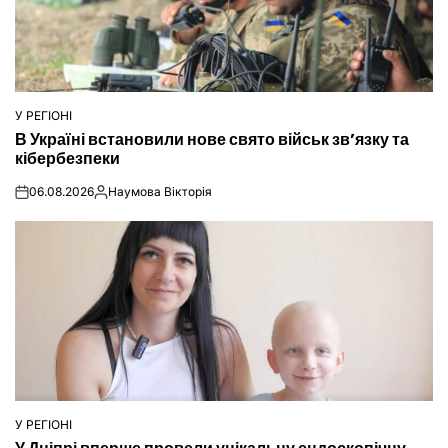
У РЕГІОНІ
ОПУБЛІКУВАТИ
В Україні встановили нове свято військ зв’язку та
У
кібербезпеки
06.08.2026
Наумова Вікторія
on
Опубліковано
У РЕГІОНІ
ОПУБЛІКУВАТИ