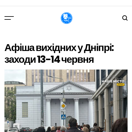
Перейти
до
вмісту
DPChas
Афіша вихідних у Дніпрі:
заходи 13-14 червня