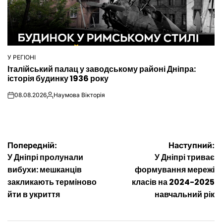
У РЕГІОНІ
ОПУБЛІКУВАТИ
Італійський палац у заводському районі Дніпра:
У
історія будинку 1936 року
08.08.2026
Наумова Вікторія
on
Опубліковано
Навігація
Попередній:
Наступний:
У Дніпрі пролунали
У Дніпрі триває
записів
вибухи: мешканців
формування мережі
закликають терміново
класів на 2024-2025
йти в укриття
навчальний рік