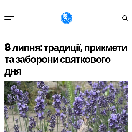
Перейти
до
вмісту
DPChas
8 липня: традиції, прикмети
та заборони святкового
дня