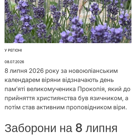
У РЕГІОНІ
ОПУБЛІКУВАТИ
У
08.07.2026
8 липня 2026 року за новоюліанським
календарем віряни відзначають день
пам’яті великомученика Прокопія, який до
прийняття християнства був язичником, а
потім став активним проповідником віри.
Заборони на 8 липня