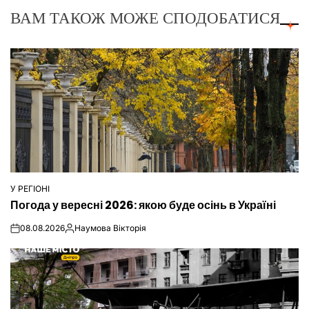
ВАМ ТАКОЖ МОЖЕ СПОДОБАТИСЯ
У РЕГІОНІ
ОПУБЛІКУВАТИ
Погода у вересні 2026: якою буде осінь в Україні
У
08.08.2026
Наумова Вікторія
on
Опубліковано