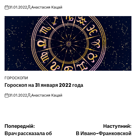
31.01.2022
Анастасия Кацай
on
Опубліковано
ГОРОСКОПИ
ОПУБЛІКУВАТИ
Гороскоп на 31 января 2022 года
У
31.01.2022
Анастасия Кацай
on
Опубліковано
Навігація
Попередній:
Наступний:
Врач рассказала об
В Ивано-Франковской