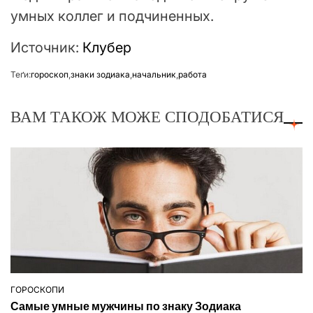
умных коллег и подчиненных.
Источник:
Клубер
Теґи:
гороскоп
,
знаки зодиака
,
начальник
,
работа
ВАМ ТАКОЖ МОЖЕ СПОДОБАТИСЯ
ГОРОСКОПИ
ОПУБЛІКУВАТИ
Самые умные мужчины по знаку Зодиака
У