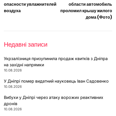
записів
опасности увлажнителей
области автомобиль
воздуха
проломил крышу жилого
дома (Фото)
Недавні записи
Укрзалізниця призупинила продаж квитків з Дніпра
на західні напрямки
10.08.2026
У Дніпрі помер видатний науковець Іван Садовенко
10.08.2026
Вибухи у Дніпрі через атаку ворожих реактивних
дронів
10.08.2026