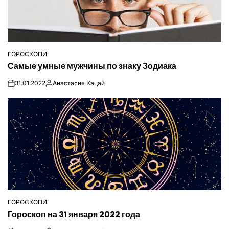
ГОРОСКОПИ
ОПУБЛІКУВАТИ
Самые умные мужчины по знаку Зодиака
У
31.01.2022
Анастасия Кацай
on
Опубліковано
ГОРОСКОПИ
ОПУБЛІКУВАТИ
Гороскоп на 31 января 2022 года
У