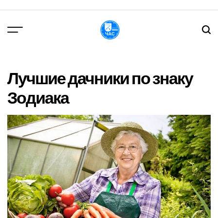
Перейти
до
вмісту
DPChas
Лучшие дачники по знаку
Зодиака