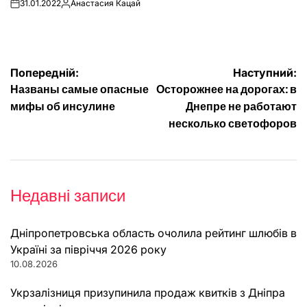
31.01.2022
Анастасия Кацай
on
Опубліковано
Навігація
Попередній:
Наступний:
Названы самые опасные
Осторожнее на дорогах: в
записів
мифы об инсулине
Днепре не работают
несколько светофоров
Недавні записи
Дніпропетровська область очолила рейтинг шлюбів в
Україні за півріччя 2026 року
10.08.2026
Укрзалізниця призупинила продаж квитків з Дніпра