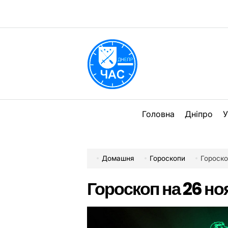
Перейти
до
вмісту
DPChas
Головна
Дніпро
У
Домашня
Гороскопи
Гороско
Гороскоп на 26 но