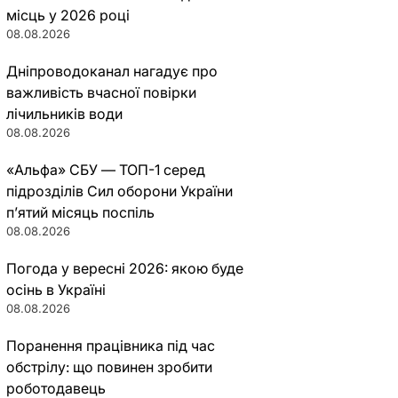
місць у 2026 році
08.08.2026
Дніпроводоканал нагадує про
важливість вчасної повірки
лічильників води
08.08.2026
«Альфа» СБУ — ТОП-1 серед
підрозділів Сил оборони України
п’ятий місяць поспіль
08.08.2026
Погода у вересні 2026: якою буде
осінь в Україні
08.08.2026
Поранення працівника під час
обстрілу: що повинен зробити
роботодавець