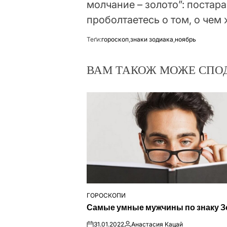
молчание – золото”: постар
проболтаетесь о том, о чем
Теґи:
гороскоп
,
знаки зодиака
,
ноябрь
ВАМ ТАКОЖ МОЖЕ СПО
ГОРОСКОПИ
ОПУБЛІКУВАТИ
Самые умные мужчины по знаку З
У
31.01.2022
Анастасия Кацай