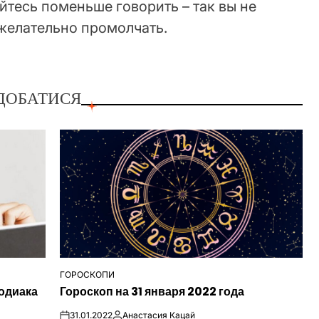
айтесь поменьше говорить – так вы не
 желательно промолчать.
ДОБАТИСЯ
ГОРОСКОПИ
ОПУБЛІКУВАТИ
одиака
Гороскоп на 31 января 2022 года
У
31.01.2022
Анастасия Кацай