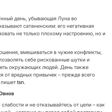
унный день, убывающая Луна во
 называют сатанинским: его негативная
овать не только плохому настроению, но и
ошения, вмешиваться в чужие конфликты,
позволять себе рискованные шутки и
деть окружающих людей. День также
я от вредных привычек – прежде всего
, пишет
tsn
.
 Овнов
слабости и не отказывайтесь от цели – как