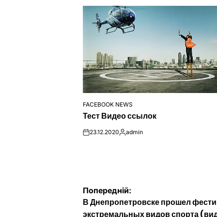
FACEBOOK NEWS
ОПУБЛІКУВАТИ
Тест Видео ссылок
У
23.12.2020
admin
on
Опубліковано
Навігація
Попередній:
В Днепропетровске прошел фест
записів
экстремальных видов спорта (ви