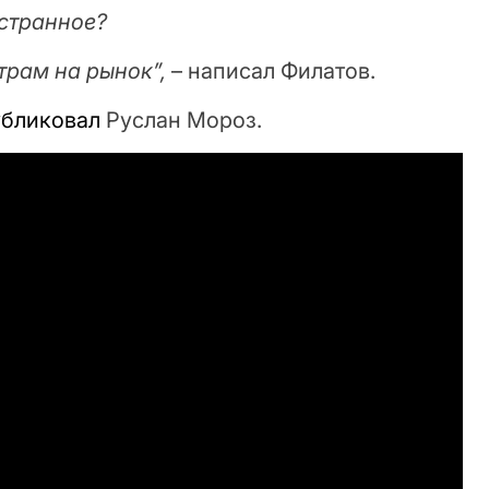
 странное?
трам на рынок”,
– написал Филатов.
убликовал
Руслан Мороз.