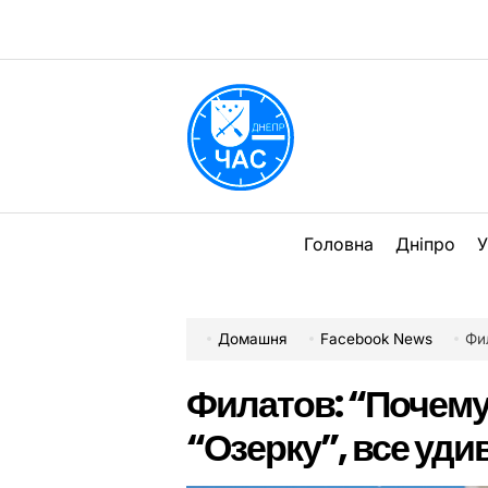
Перейти
до
вмісту
DPChas
Головна
Дніпро
У
Домашня
Facebook News
Фил
Филатов: “Почему
“Озерку”, все уд