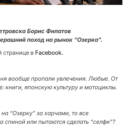
етровска Борис Филатов
ерашний поход на рынок “Озерка”.
й странице в
Facebook.
меня вообще пропали увлечения. Любые. От
е: книги, японскую культуру и мотоциклы.
 на “Озерку” за харчами, то все
а спиной или пытаются сделать “селфи”?