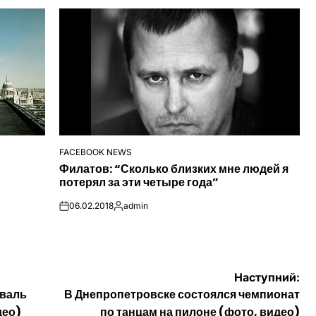
FACEBOOK NEWS
ОПУБЛІКУВАТИ
Филатов: “Сколько близких мне людей я
У
потерял за эти четыре года”
06.02.2018
admin
on
Опубліковано
Наступний:
иваль
В Днепропетровске состоялся чемпионат
део)
по танцам на пилоне (фото, видео)