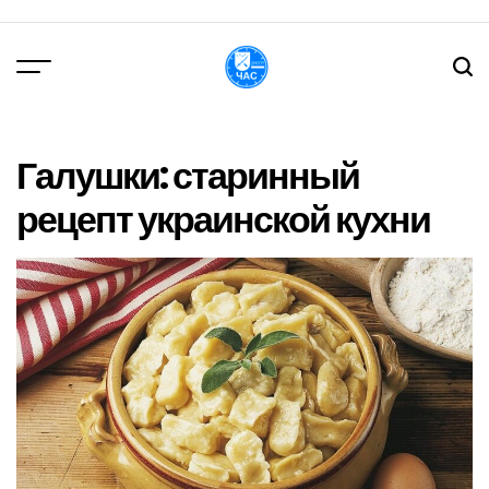
Перейти
до
вмісту
DPChas
Галушки: старинный
рецепт украинской кухни