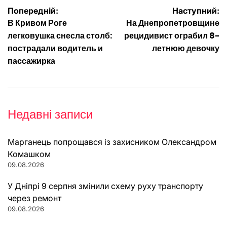
Навігація
Попередній:
Наступний:
В Кривом Роге
На Днепропетровщине
записів
легковушка снесла столб:
рецидивист ограбил 8-
пострадали водитель и
летнюю девочку
пассажирка
Недавні записи
Марганець попрощався із захисником Олександром
Комашком
09.08.2026
У Дніпрі 9 серпня змінили схему руху транспорту
через ремонт
09.08.2026