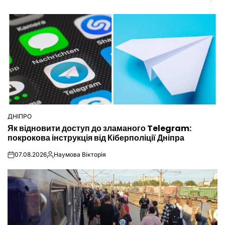
ДНІПРО
ОПУБЛІКУВАТИ
Як відновити доступ до зламаного Telegram:
У
покрокова інструкція від Кіберполіції Дніпра
07.08.2026
Наумова Вікторія
on
Опубліковано