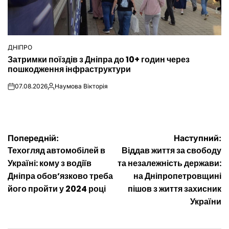
ДНІПРО
ОПУБЛІКУВАТИ
Затримки поїздів з Дніпра до 10+ годин через
У
пошкодження інфраструктури
07.08.2026
Наумова Вікторія
on
Опубліковано
Навігація
Попередній:
Наступний:
Техогляд автомобілей в
Віддав життя за свободу
записів
Україні: кому з водіїв
та незалежність держави:
Дніпра обов’язково треба
на Дніпропетровщині
його пройти у 2024 році
пішов з життя захисник
України