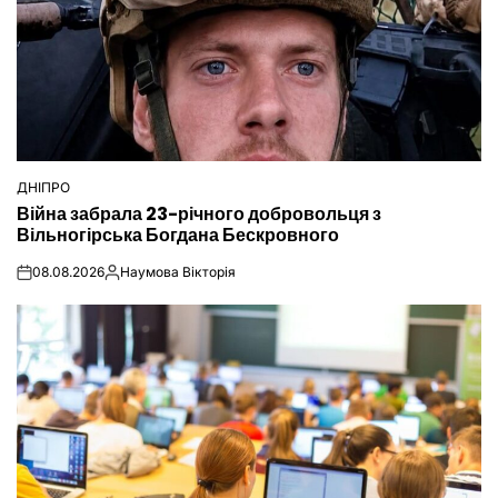
ДНІПРО
ОПУБЛІКУВАТИ
Війна забрала 23-річного добровольця з
У
Вільногірська Богдана Бескровного
08.08.2026
Наумова Вікторія
on
Опубліковано