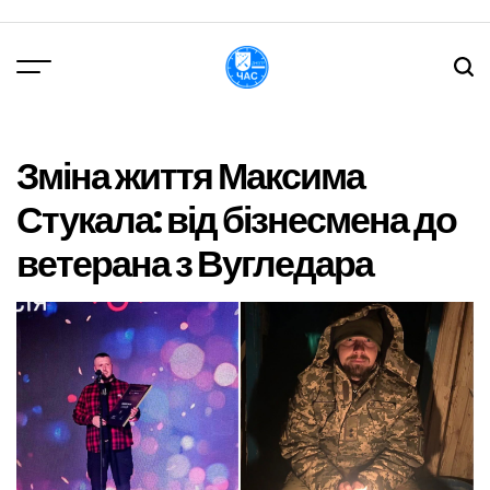
Перейти
до
вмісту
DPChas
Зміна життя Максима
Стукала: від бізнесмена до
ветерана з Вугледара