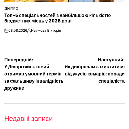
ДНІПРО
ОПУБЛІКУВАТИ
Топ-5 спеціальностей з найбільшою кількістю
У
бюджетних місць у 2026 році
08.08.2026
Наумова Вікторія
on
Опубліковано
Навігація
Попередній:
Наступний:
У Дніпрі військовий
Як дніпрянам захиститися
записів
отримав умовний термін
від укусів комарів: поради
за фальшиву інвалідність
спеціаліста
дружини
Недавні записи