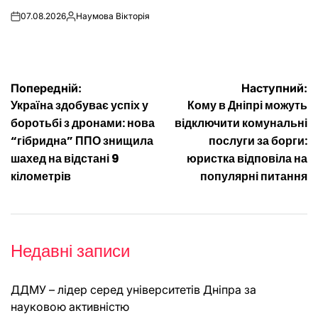
07.08.2026
Наумова Вікторія
on
Опубліковано
Навігація
Попередній:
Наступний:
Україна здобуває успіх у
Кому в Дніпрі можуть
записів
боротьбі з дронами: нова
відключити комунальні
“гібридна” ППО знищила
послуги за борги:
шахед на відстані 9
юристка відповіла на
кілометрів
популярні питання
Недавні записи
ДДМУ – лідер серед університетів Дніпра за
науковою активністю