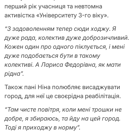
перший рік учасниця та невтомна
активістка «Університету 3-го віку».
“З задоволенням тепер сюди ходжу. Я
дуже рада, колектив дуже доброзичливий.
Кожен один про одного піклується, і мені
дуже подобається бути в такому
колективі. А Лариса Федорівна, як мати
рідна”.
Також пані Ніна полюбляє висаджувати
город, для неї це своєрідна реабілітація.
“Там чисте повітря, коли мені трошки не
добре, я збираюсь, та йду на цей город.
Тоді я приходжу в норму”.