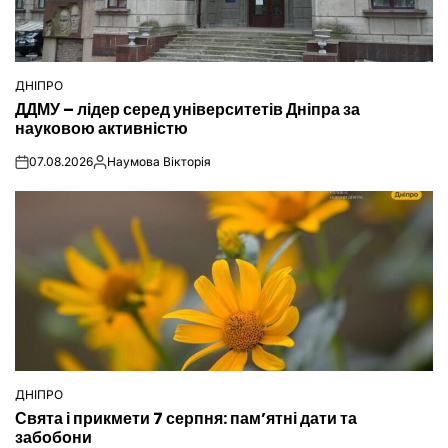
ДНІПРО
ОПУБЛІКУВАТИ
ДДМУ – лідер серед університетів Дніпра за
У
науковою активністю
07.08.2026
Наумова Вікторія
on
Опубліковано
ДНІПРО
ОПУБЛІКУВАТИ
Свята і прикмети 7 серпня: пам’ятні дати та
У
забобони