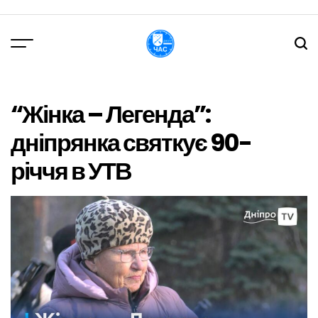
Перейти
до
вмісту
DPChas
“Жінка – Легенда”:
дніпрянка святкує 90-
річчя в УТВ