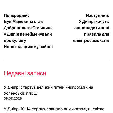
Навігація
Попередній:
Наступний:
Був Міцкевича став
У Дніпрі хочуть
записів
Добровольця Сім’янина:
запровадити нові
у Дніпрі перейменували
правила для
провулок у
електросамокатів
Новокодацькому районі
Недавні записи
У Дніпрі стартує великий літній книгообмін на
Успенській площі
09.08.2026
У Дніпрі 10-14 серпня планово вимикатимуть світло