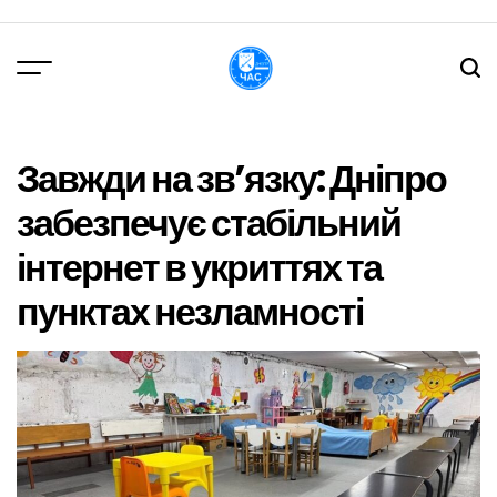
Перейти
до
вмісту
DPChas
Завжди на зв’язку: Дніпро
забезпечує стабільний
інтернет в укриттях та
пунктах незламності