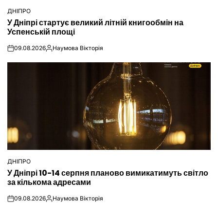
ДНІПРО
ОПУБЛІКУВАТИ
У Дніпрі стартує великий літній книгообмін на
У
Успенській площі
09.08.2026
Наумова Вікторія
on
Опубліковано
ДНІПРО
ОПУБЛІКУВАТИ
У Дніпрі 10-14 серпня планово вимикатимуть світло
У
за кількома адресами
09.08.2026
Наумова Вікторія
on
Опубліковано