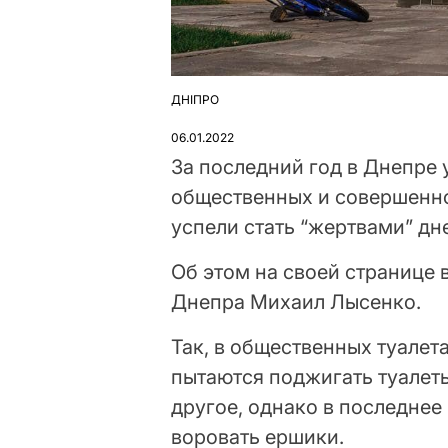
ДНІПРО
ОПУБЛІКУВАТИ
У
06.01.2022
За последний год в Днепре
общественных и совершенно
успели стать “жертвами” д
Об этом на своей странице 
Днепра Михаил Лысенко.
Так, в общественных туалет
пытаются поджигать туалет
другое, однако в последнее
воровать ершики.