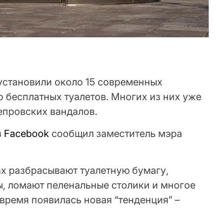
 установили около 15 современных
 бесплатных туалетов. Многих из них уже
непровских вандалов.
в
Facebook
сообщил заместитель мэра
ах разбрасывают туалетную бумагу,
ы, ломают пеленальные столики и многое
 время появилась новая “тенденция” –