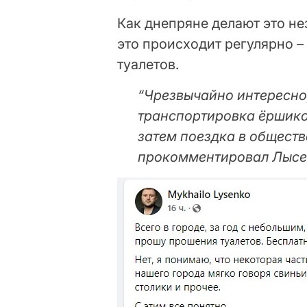
Как днепряне делают это нез
это происходит регулярно –
туалетов.
“Чрезвычайно интересно
транспортировка ёршико
затем поездка в обществ
прокомментировал Лысе