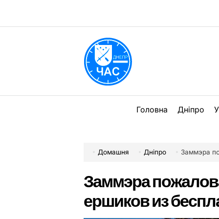
Перейти
до
вмісту
DPChas
Головна
Дніпро
У
Домашня
Дніпро
Заммэра пожа
Заммэра пожалова
ершиков из беспл