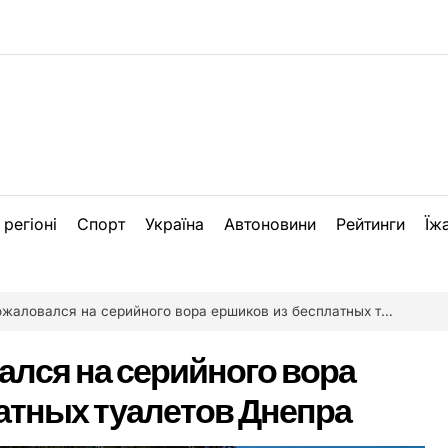
 регіоні
Спорт
Україна
Автоновини
Рейтинги
Їж
ловался на серийного вора ершиков из бесплатных туалетов Днепра
лся на серийного вора
атных туалетов Днепра