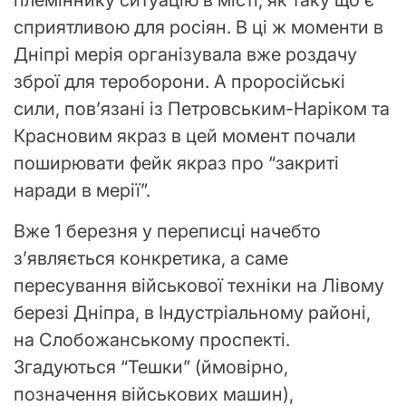
племіннику ситуацію в місті, як таку що є
сприятливою для росіян. В ці ж моменти в
Дніпрі мерія організувала вже роздачу
зброї для тероборони. А проросійські
сили, повʼязані із Петровським-Наріком та
Красновим якраз в цей момент почали
поширювати фейк якраз про “закриті
наради в мерії”.
Вже 1 березня у переписці начебто
з’являється конкретика, а саме
пересування військової техніки на Лівому
березі Дніпра, в Індустріальному районі,
на Слобожанському проспекті.
Згадуються “Тешки” (ймовірно,
позначення військових машин),