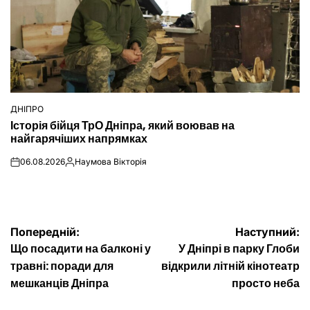
ДНІПРО
ОПУБЛІКУВАТИ
Історія бійця ТрО Дніпра, який воював на
У
найгарячіших напрямках
06.08.2026
Наумова Вікторія
on
Опубліковано
Навігація
Попередній:
Наступний:
Що посадити на балконі у
У Дніпрі в парку Глоби
записів
травні: поради для
відкрили літній кінотеатр
мешканців Дніпра
просто неба