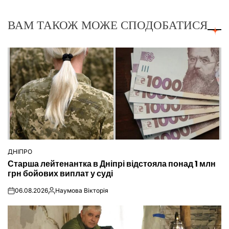
ВАМ ТАКОЖ МОЖЕ СПОДОБАТИСЯ
ДНІПРО
ОПУБЛІКУВАТИ
Старша лейтенантка в Дніпрі відстояла понад 1 млн
У
грн бойових виплат у суді
06.08.2026
Наумова Вікторія
on
Опубліковано