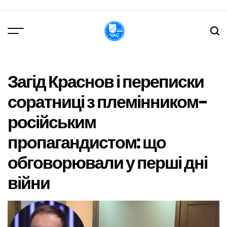
Перейти
до
вмісту
DPChas
Загід Краснов і переписки
соратниці з племінником-
російським
пропагандистом: що
обговорювали у перші дні
війни