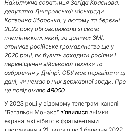
Найближча соратниця Загіда Краснова,
депутатка Дніпровської міськради
Катерина Збарська, у лютому та березні
2022 року обговорювала зі своїм
племінником, який, за даними ЗМІ,
отримав російське громадянство ще у
2020 році, як будуть заходити росіяни і
переміщення військової техніки та
озброєння у Дніпрі. СБУ має перевірити ці
дані, чи немає в них державної зради. Про
це повідомляє
49000.
У 2023 році у відомому телеграм-каналі
“Батальон Монако”
з’явилися
знімки
екрана, які нібито є фрагментами
листування з 21 лютого по 1 березня 2022