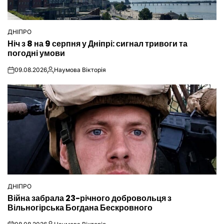
ДНІПРО
ОПУБЛІКУВАТИ
Ніч з 8 на 9 серпня у Дніпрі: сигнал тривоги та
У
погодні умови
09.08.2026
Наумова Вікторія
on
Опубліковано
ДНІПРО
ОПУБЛІКУВАТИ
Війна забрала 23-річного добровольця з
У
Вільногірська Богдана Бескровного