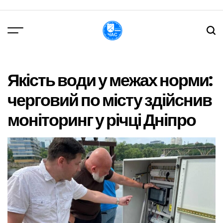
Перейти
до
вмісту
DPChas
Якість води у межах норми:
черговий по місту здійснив
моніторинг у річці Дніпро