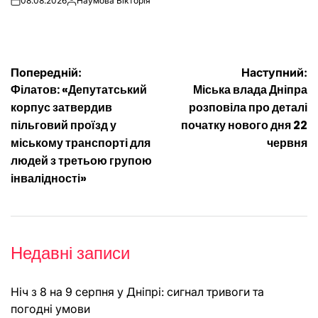
08.08.2026
Наумова Вікторія
on
Опубліковано
Навігація
Попередній:
Наступний:
Філатов: «Депутатський
Міська влада Дніпра
записів
корпус затвердив
розповіла про деталі
пільговий проїзд у
початку нового дня 22
міському транспорті для
червня
людей з третьою групою
інвалідності»
Недавні записи
Ніч з 8 на 9 серпня у Дніпрі: сигнал тривоги та
погодні умови