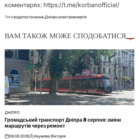
коментарях: https://t.me/korbanofficial/
Теґи:
водопостачання
,
Дніпро
,
електроенергія
ВАМ ТАКОЖ МОЖЕ СПОДОБАТИСЯ
ДНІПРО
ОПУБЛІКУВАТИ
Громадський транспорт Дніпра 8 серпня: зміни
У
маршрутів через ремонт
08.08.2026
Наумова Вікторія
on
Опубліковано