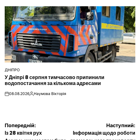
ДНІПРО
ОПУБЛІКУВАТИ
У Дніпрі 8 серпня тимчасово припинили
У
водопостачання за кількома адресами
08.08.2026
Наумова Вікторія
on
Опубліковано
Навігація
Попередній:
Наступний:
Із 28 квітня рух
Інформація щодо роботи