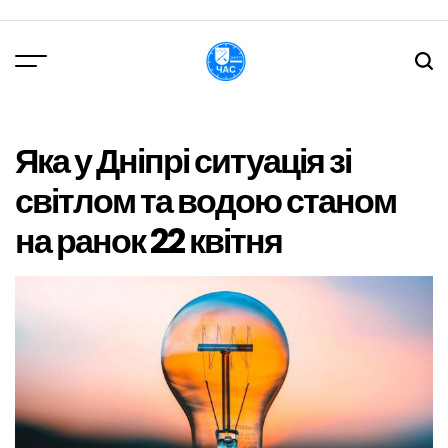
Перейти
до
вмісту
DPChas
Яка у Дніпрі ситуація зі
світлом та водою станом
на ранок 22 квітня